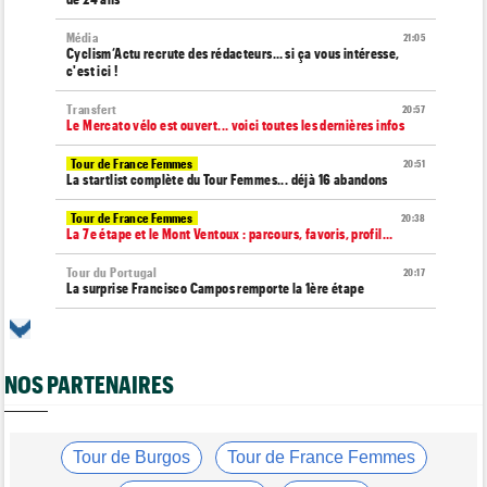
Média
21:05
Cyclism’Actu recrute des rédacteurs… si ça vous intéresse,
c'est ici !
Transfert
20:57
Le Mercato vélo est ouvert... voici toutes les dernières infos
Tour de France Femmes
20:51
La startlist complète du Tour Femmes... déjà 16 abandons
Tour de France Femmes
20:38
La 7e étape et le Mont Ventoux : parcours, favoris, profil…
Tour du Portugal
20:17
La surprise Francisco Campos remporte la 1ère étape
Tour de Pologne
19:59
Bart Lemmen : "J'attendais cette 1ère victoire depuis
longtemps"
NOS PARTENAIRES
Tour de France Femmes
19:38
Marlen Reusser : "Le Mont Ventoux... on verra"
Tour de France Femmes
Tour de Burgos
Tour de France Femmes
19:13
Kim Le Court Pienaar : "La course a été complètement folle"