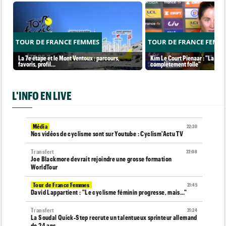
TOUR DE FRANCE FEMMES
TOUR DE FRANCE FEMM
La 7e étape et le Mont Ventoux : parcours,
Kim Le Court Pienaar : "La cour
favoris, profil…
complètement folle"
L'INFO EN LIVE
Média
22:30
Nos vidéos de cyclisme sont sur Youtube : Cyclism'Actu TV
Transfert
22:08
Joe Blackmore devrait rejoindre une grosse formation
WorldTour
Tour de France Femmes
21:45
David Lappartient : "Le cyclisme féminin progresse, mais…"
Transfert
21:24
La Soudal Quick-Step recrute un talentueux sprinteur allemand
de 24 ans