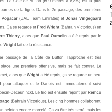
rises. La Côte de Buffon (600 mètres à 8,8%) est la plus
 7 bornes de la ligne. Dans le 2e passage, des premières
 Pogacar
(UAE Team Emirates) et
Jonas Vingegaard
ons. Ça se regarde et
Fred Wright
(Bahrain Victorious) en
rre Thierry
, alors que
Paul Ourselin
a été repris par le
que
Wright
fait de la résistance.
er passage de la Côte de Buffon, l'approche est très
place une première offensive, mais se fait contrer. Le
-
ommet, alors que
Wright
a été repris, ça se regarde un peu.
rd
pour attaquer et le Danois est immédiatement suivi
pecin-Deceuninck). Le trio est ensuite rejoint par
Remco
trago
(Bahrain Victorious). Les cinq hommes collaborent,
un peloton encore morcelé. Ça va être très serré, mais les