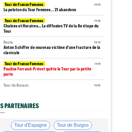
Tour de France Femmes
14:59
La peloton du Tour Femmes... 21 abandons
Tour de France Femmes
14:48
Chaînes et Horaires… La diffusion TV de la 8e étape du
Tour
Route
14:34
Anton Schiffer de nouveau victime d'une fracture de la
clavicule
Tour de France Femmes
14:19
Pauline Ferrand-Prévot quitte le Tour par la petite
porte
Tour de Burgos
14:05
Nouveau coup d'arrêt pour Jarno Widar, contraint à
l'abandon
S PARTENAIRES
Tour de France Femmes
13:29
Lorena Wiebes : "La 8e étape ? Nous l'avons ciblé..."
Tour de France Femmes
13:09
Tour d'Espagne
Tour de Burgos
Antonia Niedermaier : "Kasia ? J’ai toujours cru en elle"