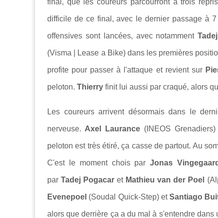
final, que les coureurs parcourront à trois rep
difficile de ce final, avec le dernier passage à
offensives sont lancées, avec notamment
Tadej
(Visma | Lease a Bike) dans les premières positi
profite pour passer à l'attaque et revient sur
Pie
peloton.
Thierry
finit lui aussi par craqué, alors 
Les coureurs arrivent désormais dans le derni
nerveuse.
Axel Laurance
(INEOS Grenadiers) 
peloton est très étiré, ça casse de partout. Au s
C'est le moment chois par
Jonas Vingegaa
par
Tadej Pogacar
et
Mathieu van der Poel
(Al
Evenepoel
(Soudal Quick-Step) et
Santiago Bui
alors que derrière ça a du mal à s'entendre dans 