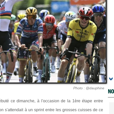
Photo : @dauphine
NO
buté ce dimanche, à l'occasion de la 1ère étape entre
n s'attendait à un sprint entre les grosses cuisses de ce