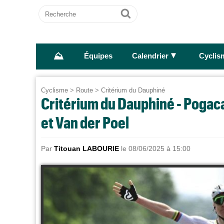
Recherche
Ok
⛰
►
Équipes
Calendrier
Cyclis
Cyclisme
>
Route
>
Critérium du Dauphiné
Critérium du Dauphiné - Pogaca
et Van der Poel
Par
Titouan LABOURIE
le 08/06/2025 à 15:00