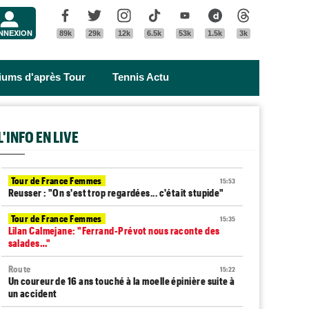
Menu
Facebook
Twitter
Instagram
Tik Tok
Youtube
Dailymotion
Threads
NNEXION
89k
29k
12k
6.5k
53k
1.5k
3k
riums d'après Tour
Tennis Actu
L'INFO EN LIVE
Tour de France Femmes
15:53
Reusser : "On s'est trop regardées... c'était stupide"
Tour de France Femmes
15:35
Lilan Calmejane: "Ferrand-Prévot nous raconte des
salades…"
Route
15:22
Un coureur de 16 ans touché à la moelle épinière suite à
un accident