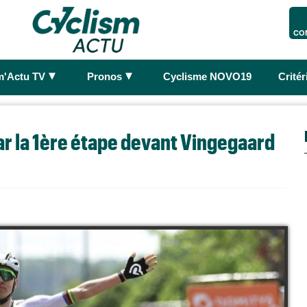
CO
►
►
m'Actu TV
Pronos
Cyclisme NOVO19
Crité
r la 1ère étape devant Vingegaard