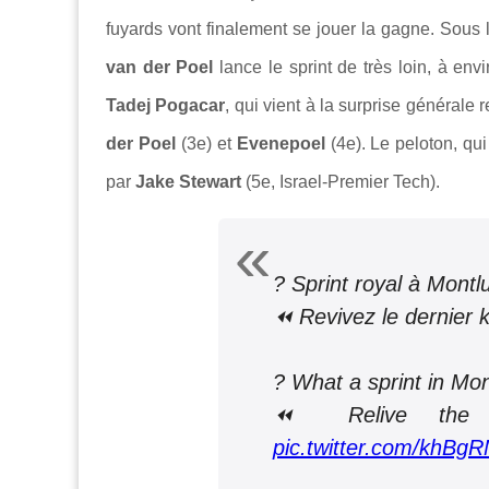
fuyards vont finalement se jouer la gagne. Sous l
van der Poel
lance le sprint de très loin, à en
Tadej Pogacar
, qui vient à la surprise générale 
der Poel
(3e) et
Evenepoel
(4e). Le peloton, qu
par
Jake Stewart
(5e, Israel-Premier Tech).
? Sprint royal à Montl
⏪ Revivez le dernier k
? What a sprint in Mon
⏪ Relive the la
pic.twitter.com/khBg