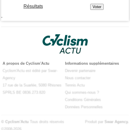
Résultats
-
A propos de Cyclism'Actu
Informations supplémentaires
Cyclism'Actu est édité par Swar-
Devenir partenaire
Agency
Nous contacter
17 rue de la Suarlée, 5080 Rhisnes
Tennis Actu
SPRLS BE 0836.273.820
Qui sommes-nous ?
Conditions Générales
Données Personnelles
© Cyclism'Actu
Tous droits réservés
Produit par
Swar Agency
.
©2008-2026