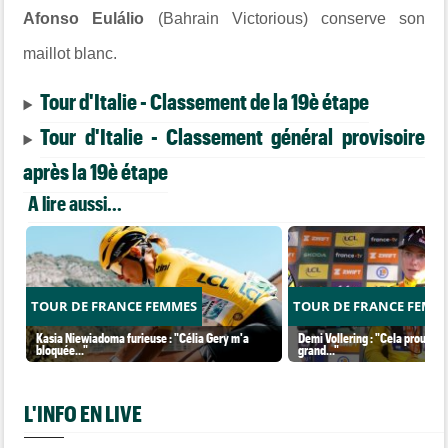
Afonso Eulálio
(Bahrain Victorious) conserve son
maillot blanc.
Tour d'Italie - Classement de la 19è étape
Tour d'Italie - Classement général provisoire
après la 19è étape
A lire aussi...
TOUR DE FRANCE FEMMES
TOUR DE FRANCE FEMM
Kasia Niewiadoma furieuse : "Célia Gery m'a
Demi Vollering : "Cela prouve q
bloquée..."
grand..."
L'INFO EN LIVE