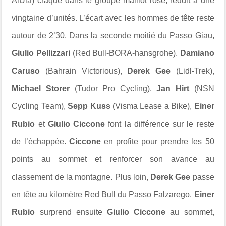
AlUla) craque dans le groupe maillot rose, réduit à une
vingtaine d’unités. L’écart avec les hommes de tête reste
autour de 2’30. Dans la seconde moitié du Passo Giau,
Giulio Pellizzari
(Red Bull-BORA-hansgrohe),
Damiano
Caruso
(Bahrain Victorious),
Derek Gee
(Lidl-Trek),
Michael Storer
(Tudor Pro Cycling),
Jan Hirt
(NSN
Cycling Team),
Sepp Kuss
(Visma Lease a Bike),
Einer
Rubio
et
Giulio Ciccone
font la différence sur le reste
de l’échappée.
Ciccone
en profite pour prendre les 50
points au sommet et renforcer son avance au
classement de la montagne. Plus loin,
Derek Gee
passe
en tête au kilomètre Red Bull du Passo Falzarego.
Einer
Rubio
surprend ensuite
Giulio Ciccone
au sommet,