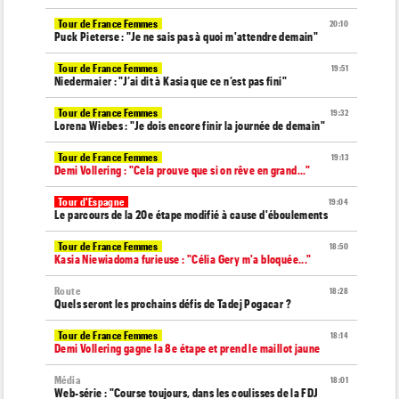
Tour de France Femmes
20:10
Puck Pieterse : "Je ne sais pas à quoi m'attendre demain"
Tour de France Femmes
19:51
Niedermaier : "J’ai dit à Kasia que ce n’est pas fini"
Tour de France Femmes
19:32
Lorena Wiebes : "Je dois encore finir la journée de demain"
Tour de France Femmes
19:13
Demi Vollering : "Cela prouve que si on rêve en grand..."
Tour d'Espagne
19:04
Le parcours de la 20e étape modifié à cause d'éboulements
Tour de France Femmes
18:50
Kasia Niewiadoma furieuse : "Célia Gery m'a bloquée..."
Route
18:28
Quels seront les prochains défis de Tadej Pogacar ?
Tour de France Femmes
18:14
Demi Vollering gagne la 8e étape et prend le maillot jaune
Média
18:01
Web-série : "Course toujours, dans les coulisses de la FDJ