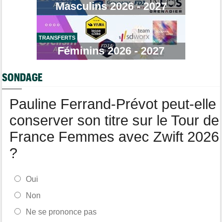
Masculins 2026 - 2027
Tour de France Femmes
15:35
Lilan Calmejane: "Ferrand-Prévot nous raconte des salades…"
TRANSFERTS
Route
15:22
Un coureur de 16 ans touché à la moelle épinière suite à un
Féminins 2026 - 2027
accident
Tour de France Femmes
14:59
SONDAGE
La peloton du Tour Femmes... 21 abandons
Pauline Ferrand-Prévot peut-elle
conserver son titre sur le Tour de
France Femmes avec Zwift 2026
?
Oui
Non
Ne se prononce pas