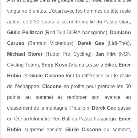
AlUla) craque dans le groupe maillot rose, réduit à une
vingtaine d’unités. L’écart avec les hommes de tête reste
autour de 2’30. Dans la seconde moitié du Passo Giau,
Giulio Pellizzari
(Red Bull-BORA-hansgrohe),
Damiano
Caruso
(Bahrain Victorious),
Derek Gee
(Lidl-Trek),
Michael Storer
(Tudor Pro Cycling),
Jan Hirt
(NSN
Cycling Team),
Sepp Kuss
(Visma Lease a Bike),
Einer
Rubio
et
Giulio Ciccone
font la différence sur le reste
de l’échappée.
Ciccone
en profite pour prendre les 50
points au sommet et renforcer son avance au
classement de la montagne. Plus loin,
Derek Gee
passe
en tête au kilomètre Red Bull du Passo Falzarego.
Einer
Rubio
surprend ensuite
Giulio Ciccone
au sommet,