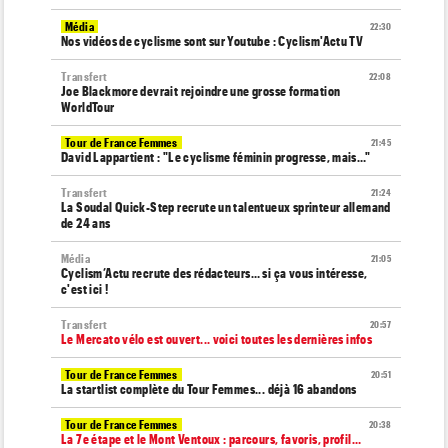
Média
22:30
Nos vidéos de cyclisme sont sur Youtube : Cyclism'Actu TV
Transfert
22:08
Joe Blackmore devrait rejoindre une grosse formation
WorldTour
Tour de France Femmes
21:45
David Lappartient : "Le cyclisme féminin progresse, mais…"
Transfert
21:24
La Soudal Quick-Step recrute un talentueux sprinteur allemand
de 24 ans
Média
21:05
Cyclism’Actu recrute des rédacteurs… si ça vous intéresse,
c'est ici !
Transfert
20:57
Le Mercato vélo est ouvert... voici toutes les dernières infos
Tour de France Femmes
20:51
La startlist complète du Tour Femmes... déjà 16 abandons
Tour de France Femmes
20:38
La 7e étape et le Mont Ventoux : parcours, favoris, profil…