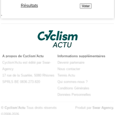
Résultats
-
A propos de Cyclism'Actu
Informations supplémentaires
Cyclism'Actu est édité par Swar-
Devenir partenaire
Agency
Nous contacter
17 rue de la Suarlée, 5080 Rhisnes
Tennis Actu
SPRLS BE 0836.273.820
Qui sommes-nous ?
Conditions Générales
Données Personnelles
© Cyclism'Actu
Tous droits réservés
Produit par
Swar Agency
.
©2008-2026