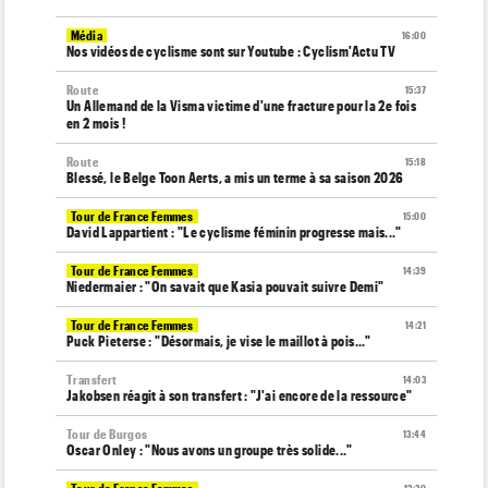
Média
16:00
Nos vidéos de cyclisme sont sur Youtube : Cyclism'Actu TV
Route
15:37
Un Allemand de la Visma victime d'une fracture pour la 2e fois
en 2 mois !
Route
15:18
Blessé, le Belge Toon Aerts, a mis un terme à sa saison 2026
Tour de France Femmes
15:00
David Lappartient : "Le cyclisme féminin progresse mais..."
Tour de France Femmes
14:39
Niedermaier : "On savait que Kasia pouvait suivre Demi"
Tour de France Femmes
14:21
Puck Pieterse : "Désormais, je vise le maillot à pois..."
Transfert
14:03
Jakobsen réagit à son transfert : "J'ai encore de la ressource"
Tour de Burgos
13:44
Oscar Onley : "Nous avons un groupe très solide..."