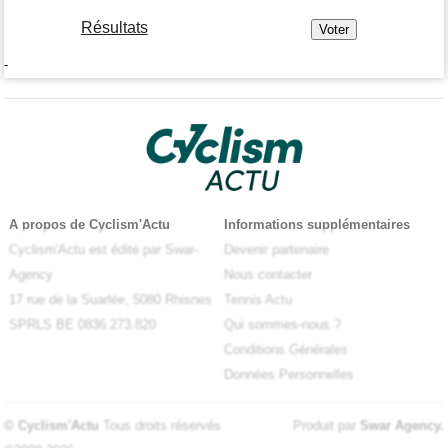
Résultats
-
A propos de Cyclism'Actu
Informations supplémentaires
Cyclism'Actu est édité par Swar-
Devenir partenaire
Agency
Nous contacter
17 rue de la Suarlée, 5080 Rhisnes
Tennis Actu
SPRLS BE 0836.273.820
Qui sommes-nous ?
Conditions Générales
Données Personnelles
© Cyclism'Actu
Tous droits réservés
Produit par
Swar Agency
.