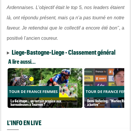
Ardennaises
.
L’objectif était le top 5, nos leaders étaient
là, ont répondu présent, mais ça n’a pas tourné en notre
faveur. Je retiendrai que le collectif a encore été bon"
, a
positivé l'ancien coureur.
Liege-Bastogne-Liege - Classement général
A lire aussi...
TOUR DE FRANCE FEMMES
TOUR DE FRANCE FEMM
La 6e étape… un terrain propice aux
Demi Vollering : "Marlen Reusse
baroudeuses à Tournon ?
à battre"
L'INFO EN LIVE