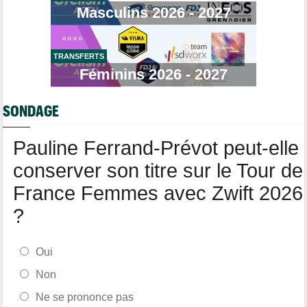
Tour de France Femmes
11:13
Masculins 2026 - 2027
Demi Vollering : "Marlen Reusser n’est pas facile à battre"
Route
10:50
Isaac Del Toro prolonge avec la formation UAE Team Emirates-
XRG
TRANSFERTS
Féminins 2026 - 2027
Tour de Pologne
10:36
Diffusion TV... quelle heure et quelle chaîne la 4e étape ?
SONDAGE
Transfert
10:00
Joe Blackmore devrait rejoindre une grosse formation
WorldTour
Pauline Ferrand-Prévot peut-elle
conserver son titre sur le Tour de
France Femmes avec Zwift 2026
?
Oui
Non
Ne se prononce pas