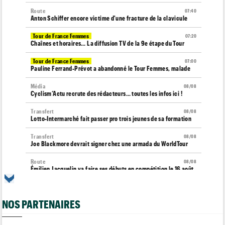
Route
07:40
Anton Schiffer encore victime d'une fracture de la clavicule
Tour de France Femmes
07:20
Chaînes et horaires… La diffusion TV de la 9e étape du Tour
Tour de France Femmes
07:00
Pauline Ferrand-Prévot a abandonné le Tour Femmes, malade
Média
08/08
Cyclism’Actu recrute des rédacteurs… toutes les infos ici !
Transfert
08/08
Lotto-Intermarché fait passer pro trois jeunes de sa formation
Transfert
08/08
Joe Blackmore devrait signer chez une armada du WorldTour
Route
08/08
Émilien Jacquelin va faire ses débuts en compétition le 16 août
!
Championnats du Monde
08/08
NOS PARTENAIRES
La sélection française pour les Championnats du monde
Route
08/08