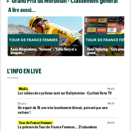
Grand Prix du Morbihan - Classement général
A lire aussi...
TOUR DE FRANCE FEMMES
TOUR DE FRANCE FEMM
Kasia Niewiadoma, "furieuse" : "Célia Gery m'a
Demi Vollering : "Cela prouve q
bloquée..."
grand..."
L'INFO EN LIVE
Média
08:40
Les vidéos de cyclisme sont sur Dailymotion : Cyclism'Actu TV
Route
08:20
Un espoir de 16 ans très lourdement blessé, percuté par une
voiture !
Tour de France Femmes
08:00
La peloton du Tour de France Femmes... 21 abandons