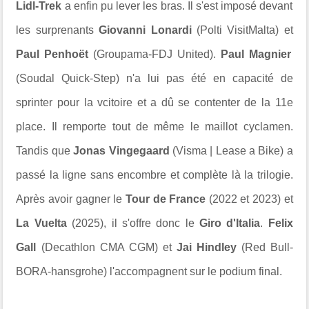
Lidl-Trek
a enfin pu lever les bras. Il s'est imposé devant
les surprenants
Giovanni Lonardi
(Polti VisitMalta) et
Paul Penhoët
(Groupama-FDJ United).
Paul Magnier
(Soudal Quick-Step) n'a lui pas été en capacité de
sprinter pour la vcitoire et a dû se contenter de la 11e
place. Il remporte tout de même le maillot cyclamen.
Tandis que
Jonas Vingegaard
(Visma | Lease a Bike) a
passé la ligne sans encombre et complète là la trilogie.
Après avoir gagner le
Tour de France
(2022 et 2023) et
La Vuelta
(2025), il s'offre donc le
Giro d'Italia
.
Felix
Gall
(Decathlon CMA CGM) et
Jai Hindley
(Red Bull-
BORA-hansgrohe) l'accompagnent sur le podium final.