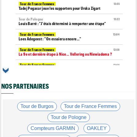
Tour de France Femmes
13:55
Tadej Pogacar joue les supporters pour Urska Zigart
Tour de Pologne
13:22
Louis Barré : "J'étais déterminé à remporter une étape"
Tour de France Femmes
13:04
Loes Adegeest : "On essaiera encore..."
Tour de France Femmes
12:58
La 9e et dernière étape à Nice... Vollering ou Niewiadoma ?
Tour de France Femmes
12:54
Puck Pieterse : "Je ne sais pas à quoi m'attendre"
Tour de France Femmes
12:31
NOS PARTENAIRES
Niedermaier : "J’ai dit à Kasia que ce n’est pas fini"
Tour de France Femmes
12:13
Lorena Wiebes : "Je dois encore finir..."
Tour de Burgos
Tour de France Femmes
Tour d'Espagne
11:59
Pas encore remis, Primoz Roglic pourrait manquer La Vuelta
Tour de Pologne
Tour de France
11:38
Compteurs GARMIN
OAKLEY
Dorian Godon a fini le Tour avec quatre côtes fracturées