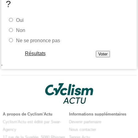
?
Oui
Non
Ne se prononce pas
Résultats
-
A propos de Cyclism'Actu
Informations supplémentaires
Cyclism'Actu est édité par Swar-
Devenir partenaire
Agency
Nous contacter
17 rue de la Suarlée, 5080 Rhisnes
Tennis Actu