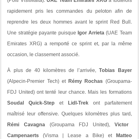
(Polti VisitMalta).
UAE Team Emirates XRG
a toutefois
rapidement pris les commandes du peloton afin de
reprendre les deux hommes avant le sprint Red Bull.
Une stratégie payante puisque
Igor Arrieta
(UAE Team
Emirates XRG) a remporté ce sprint et, par la même
occasion, le classement associé.
À plus de 40 kilomètres de l’arrivée,
Tobias Bayer
(Alpecin-Premier Tech) et
Rémy Rochas
(Groupama-
FDJ United) ont tenté leur chance. Mais les formations
Soudal Quick-Step
et
Lidl-Trek
ont parfaitement
maîtrisé leur offensive. Quelques kilomètres plus tard,
Rémi Cavagna
(Groupama FDJ United),
Victor
Campenaerts
(Visma | Lease a Bike) et
Matteo