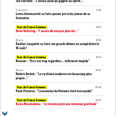
Jan Christen : "J'aurais aussi pu gagner au sprint..."
Transfert
11:28
Lotto-Intermarché va faire passer pro trois jeunes de sa
formation
Tour de France Femmes
11:04
Demi Vollering : "J'aurais dû essayer plus tôt..."
Route
10:56
Émilien Jacquelin va faire ses grands débuts en compétition le
16 août !
Tour de France Femmes
10:33
Reusser : "On s'est trop regardées... tellement stupide"
Route
09:57
Robert Gesink : "Le cyclisme moderne est beaucoup plus
propre..."
Tour de France Femmes
09:38
Puck Pieterse : "L’ascension du Ventoux était incroyable"
Tour de France Femmes
09:19
Kasia Niewiadoma : "Je ressens juste une immense gratitude"
Championnats du Monde
09:00