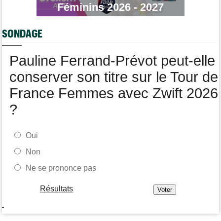
Transfert
Féminins 2026 - 2027
07/08
Soudal Quick-Step a recruté un talentueux sprinteur allemand
Média
07/08
SONDAGE
Web-série : "Course toujours, dans les coulisses de la FDJ
United Series"
Pauline Ferrand-Prévot peut-elle
conserver son titre sur le Tour de
France Femmes avec Zwift 2026
?
Oui
Non
Ne se prononce pas
Résultats
-