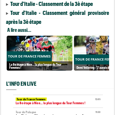
Tour d'Italie - Classement de la 3è étape
Tour d'Italie - Classement général provisoire
après la 3è étape
A lire aussi...
TOUR DE FRANCE FEMMES
TOUR DE FRANCE FEMM
La 8e étape à Nice… la plus longue du Tour
Femmes !
Demi Vollering : "J'aurais dû ess
L'INFO EN LIVE
Tour de France Femmes
12:05
La 8e étape à Nice… la plus longue du Tour Femmes !
Tour de Pologne
11:50