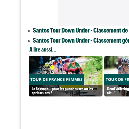
Santos Tour Down Under - Classement de 
Santos Tour Down Under - Classement géné
A lire aussi...
TOUR DE FRANCE FEMMES
TOUR DE F
La 8e étape… pour les puncheuses ou les
Demi Vollering 
sprinteuses ?
tôt..."