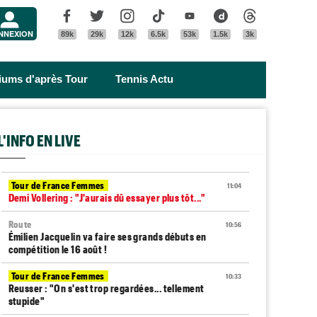
Menu
Facebook
Twitter
Instagram
Tik Tok
Youtube
Dailymotion
Threads
NNEXION
89k
29k
12k
6.5k
53k
1.5k
3k
riums d'après Tour
Tennis Actu
L'INFO EN LIVE
Tour de France Femmes
11:04
Demi Vollering : "J'aurais dû essayer plus tôt..."
Route
10:56
Émilien Jacquelin va faire ses grands débuts en
compétition le 16 août !
Tour de France Femmes
10:33
Reusser : "On s'est trop regardées... tellement
stupide"