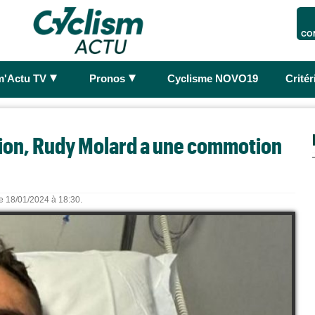
CO
►
►
m'Actu TV
Pronos
Cyclisme NOVO19
Crité
ion, Rudy Molard a une commotion
le 18/01/2024 à 18:30.