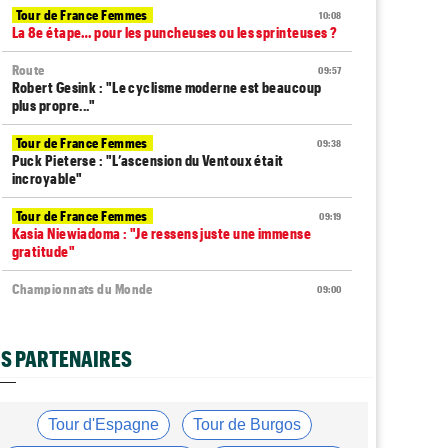
Tour de France Femmes
10:08
La 8e étape… pour les puncheuses ou les sprinteuses ?
Route
09:57
Robert Gesink : "Le cyclisme moderne est beaucoup
plus propre..."
Tour de France Femmes
09:38
Puck Pieterse : "L’ascension du Ventoux était
incroyable"
Tour de France Femmes
09:19
Kasia Niewiadoma : "Je ressens juste une immense
gratitude"
Championnats du Monde
09:00
Voici la sélection française pour les Championnats du
monde
S PARTENAIRES
Transfert
08:40
Joe Blackmore devrait rejoindre une armada du
WorldTour
Tour d'Espagne
Tour de Burgos
Route
08:35