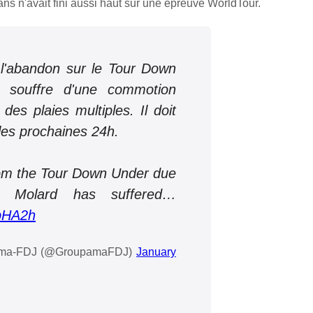
ans n'avait fini aussi haut sur une épreuve WorldTour.
 l'abandon sur le Tour Down
 souffre d'une commotion
des plaies multiples. Il doit
les prochaines 24h.
rom the Tour Down Under due
 Molard has suffered…
xbHA2h
pama-FDJ (@GroupamaFDJ)
January