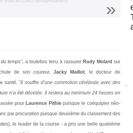
 par Rudy MOLARD (@rudymolard89)
e du temps"
, a toutefois tenu à rassurer
Rudy Molard
sur
a chute de son coureur,
Jacky Maillot
, le docteur de
 de santé.
"
Il souffre d’une commotion cérébrale avec des
-
cture n’a été décelée. Il restera au minimum 24 heures en
passée pour
Laurence Pithie
puisque le coéquipier néo-
blanc par procuration puisque deuxième du classement des
s), le leader de la course - a pris une belle quatrième