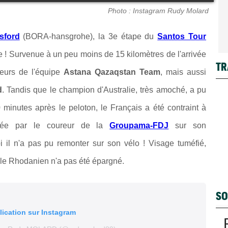
Photo : Instagram Rudy Molard
sford
(BORA-hansgrohe), la 3e étape du
Santos Tour
 ! Survenue à un peu moins de 15 kilomètres de l'arrivée
TR
reurs de l'équipe
Astana Qazaqstan Team
, mais aussi
d
. Tandis que le champion d'Australie, très amoché, a pu
10 minutes après le peloton, le Français a été contraint à
stée par le coureur de la
Groupama-FDJ
sur son
il n'a pas pu remonter sur son vélo ! Visage tuméfié,
 le Rhodanien n'a pas été épargné.
SO
lication sur Instagram