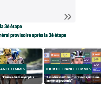
la 3è étape
ral provisoire après la 3è étape
RANCE FEMMES
TOUR DE FRANCE FEMMES
: "J'aurais dû essayer plus
Kasia Niewiadoma : "Je ressens juste une
immense gratitude"