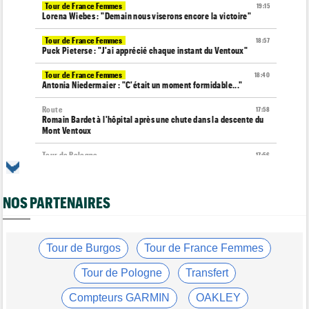
Tour de France Femmes
19:15
Lorena Wiebes : "Demain nous viserons encore la victoire"
Tour de France Femmes
18:57
Puck Pieterse : "J'ai apprécié chaque instant du Ventoux"
Tour de France Femmes
18:40
Antonia Niedermaier : "C'était un moment formidable..."
Route
17:58
Romain Bardet à l'hôpital après une chute dans la descente du
Mont Ventoux
Tour de Pologne
17:56
Jan Christen : "J'ai dû me retenir pour ne pas attaquer trop tôt"
Tour de France Femmes
17:42
NOS PARTENAIRES
Kasia Niewiadoma fait coup double sur la 7e étape
Tour de Pologne
17:28
Joao Almeida a abandonné après une nouvelle chute
Tour de Burgos
Tour de France Femmes
Média
17:03
L'abonnement à Cyclism'Actu sans pub ni pop up : 9,99€ pour 1
Tour de Pologne
Transfert
an
Compteurs GARMIN
OAKLEY
Média
16:38