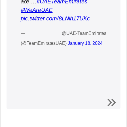
âœ….
#UAETeamEmirates
#WeAreUAE
pic.twitter.com/8LNlh17UKc
— @UAE-TeamEmirates
(@TeamEmiratesUAE)
January 18, 2024