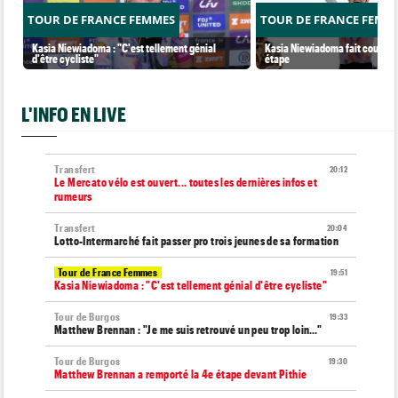
TOUR DE FRANCE FEMMES
TOUR DE FRANCE FEMM
Kasia Niewiadoma : "C'est tellement génial
Kasia Niewiadoma fait coup dou
d'être cycliste"
étape
L'INFO EN LIVE
Transfert
20:12
Le Mercato vélo est ouvert... toutes les dernières infos et
rumeurs
Transfert
20:04
Lotto-Intermarché fait passer pro trois jeunes de sa formation
Tour de France Femmes
19:51
Kasia Niewiadoma : "C'est tellement génial d'être cycliste"
Tour de Burgos
19:33
Matthew Brennan : "Je me suis retrouvé un peu trop loin…"
Tour de Burgos
19:30
Matthew Brennan a remporté la 4e étape devant Pithie