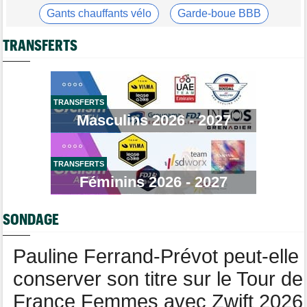
Les vidéos cyclisme sont sur Dailymotion : Cyclism'Actu TV
Gants chauffants vélo
Garde-boue BBB
Tour de Pologne
16:33
Casque ABUS
Jeu de Vélo
Jan Christen s'offre la 5e étape, trois français dans le top 5
TRANSFERTS
Brassard Fréquence Cardiaque
Tour de France Femmes
16:24
La startlist complète du Tour Femmes... déjà 16 abandons
Tour de France Femmes
13:52
TRANSFERTS
Puck Pieterse : "Je vise le maillot à pois..."
Masculins 2026 - 2027
Tour de France Femmes
13:36
Marlen Reusser, maillot jaune : "Le Mont Ventoux, on verra"
TRANSFERTS
Agenda
13:13
Le Tour Femmes, Pologne, Burgos… le programme de la fin de
Féminins 2026 - 2027
semaine
Tour de France Femmes
12:12
SONDAGE
Parcours, favoris, profil… La 7e étape et le Mont Ventoux !
Pauline Ferrand-Prévot peut-elle
conserver son titre sur le Tour de
France Femmes avec Zwift 2026