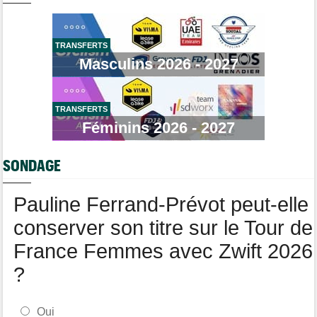
Quels seront les prochains défis de Tadej Pogacar ?
Brassard Fréquence Cardiaque
Tour de France Femmes
08/08
Demi Vollering gagne la 8e étape et prend le maillot jaune
TRANSFERTS
Masculins 2026 - 2027
Média
08/08
Web-série : "Course toujours, dans les coulisses de la FDJ
United Series"
TRANSFERTS
Route
08/08
Robert Gesink : "Le cyclisme moderne est beaucoup plus
Féminins 2026 - 2027
propre..."
Tour de Pologne
08/08
SONDAGE
Joao Almeida a dû abandonner après une chute
Pauline Ferrand-Prévot peut-elle
conserver son titre sur le Tour de
France Femmes avec Zwift 2026
?
Oui