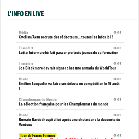
L'INFO EN LIVE
Média
08/08
Cyclism’Actu recrute des rédacteurs… toutes les infos ici !
Transfert
08/08
Lotto-Intermarché fait passer pro trois jeunes de sa formation
Transfert
08/08
Joe Blackmore devrait signer chez une armada du WorldTour
Route
08/08
Émilien Jacquelin va faire ses débuts en compétition le 16 août
!
Championnats du Monde
08/08
La sélection française pour les Championnats du monde
Route
08/08
Romain Bardet hospitalisé après une chute dans la descente du
Ventoux
Tour de France Femmes
08/08