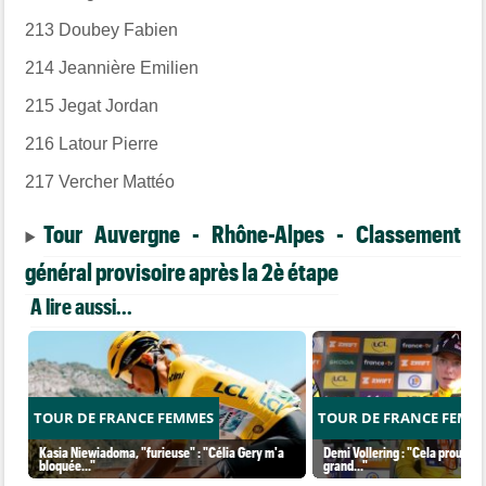
213
Doubey Fabien
214
Jeannière Emilien
215
Jegat Jordan
216
Latour Pierre
217
Vercher Mattéo
Tour Auvergne - Rhône-Alpes - Classement
général provisoire après la 2è étape
A lire aussi...
TOUR DE FRANCE FEMMES
TOUR DE FRANCE FEMM
Kasia Niewiadoma, "furieuse" : "Célia Gery m'a
Demi Vollering : "Cela prouve q
bloquée..."
grand..."