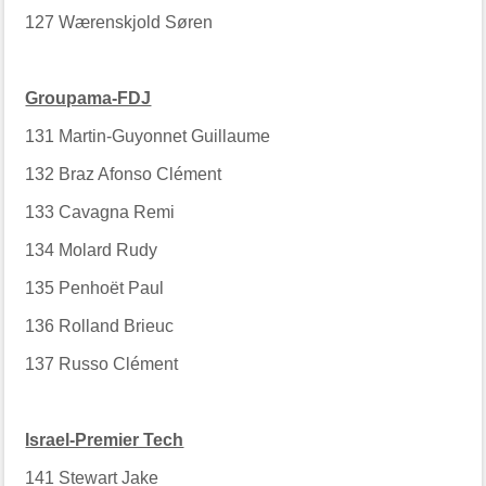
127
Wærenskjold Søren
Groupama-FDJ
131
Martin-Guyonnet Guillaume
132
Braz Afonso Clément
133
Cavagna Remi
134
Molard Rudy
135
Penhoët Paul
136
Rolland Brieuc
137
Russo Clément
Israel-Premier Tech
141
Stewart Jake