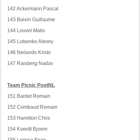
142
Ackermann Pascal
143
Boivin Guillaume
144
Louvel Matis
145
Lutsenko Alexey
146
Neilands Krists
147
Raisberg Nadav
Team Picnic PostNL
151
Bardet Romain
152
Combaud Romain
153
Hamilton Chris
154
Koerdt Bjoern
155
Leijnse Enzo