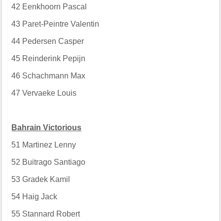
42
Eenkhoorn Pascal
43
Paret-Peintre Valentin
44
Pedersen Casper
45
Reinderink Pepijn
46
Schachmann Max
47
Vervaeke Louis
Bahrain Victorious
51
Martinez Lenny
52
Buitrago Santiago
53
Gradek Kamil
54
Haig Jack
55
Stannard Robert