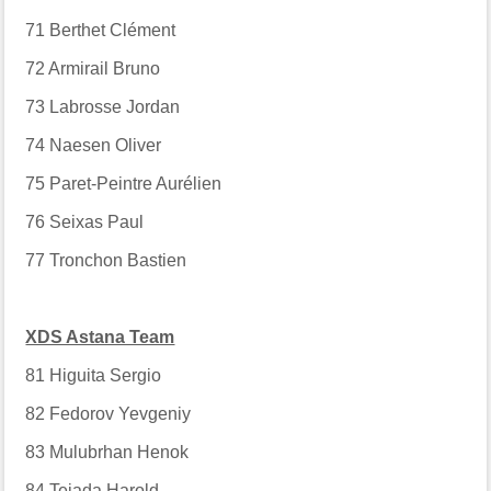
71
Berthet Clément
72
Armirail Bruno
73
Labrosse Jordan
74
Naesen Oliver
75
Paret-Peintre Aurélien
76
Seixas Paul
77
Tronchon Bastien
XDS Astana Team
81
Higuita Sergio
82
Fedorov Yevgeniy
83
Mulubrhan Henok
84
Tejada Harold