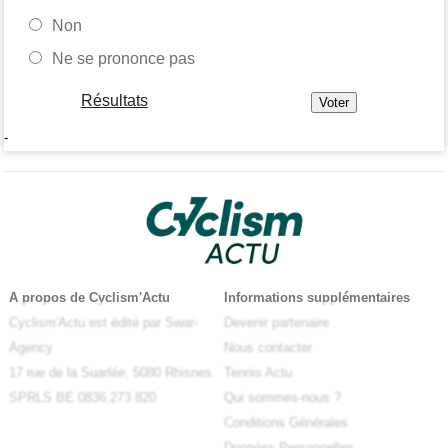
Non
Ne se prononce pas
Résultats
-
A propos de Cyclism'Actu
Informations supplémentaires
Cyclism'Actu est édité par Swar-
Devenir partenaire
Agency
Nous contacter
17 rue de la Suarlée, 5080 Rhisnes
Tennis Actu
SPRLS BE 0836.273.820
Qui sommes-nous ?
Conditions Générales
Données Personnelles