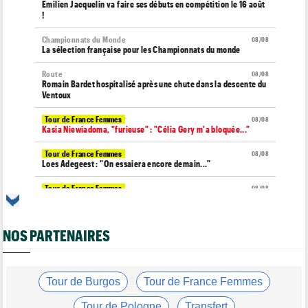
Émilien Jacquelin va faire ses débuts en compétition le 16 août
!
Championnats du Monde
08/08
La sélection française pour les Championnats du monde
Route
08/08
Romain Bardet hospitalisé après une chute dans la descente du
Ventoux
Tour de France Femmes
08/08
Kasia Niewiadoma, "furieuse" : "Célia Gery m'a bloquée..."
Tour de France Femmes
08/08
Loes Adegeest : "On essaiera encore demain..."
Tour de France Femmes
08/08
Lilan Calmejane: "Pourquoi PFP nous raconte des salades ?"
Tour de France Femmes
08/08
NOS PARTENAIRES
Puck Pieterse : "Je ne sais pas à quoi m'attendre demain"
Tour de France Femmes
08/08
Niedermaier : "J’ai dit à Kasia que ce n’est pas fini"
Tour de Burgos
Tour de France Femmes
Tour de Burgos
08/08
Felix Gall : "Ma 1ère victoire au général : un accomplissement !"
Tour de Pologne
Transfert