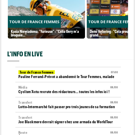
TOUR DE FRANCE FEMMES
TOUR DE FRANCE FEMM
Kasia Niewiadoma, "furieuse" : "Célia Gery m'a
Demi Vollering : "Cela prouve q
bloquée..."
grand..."
L'INFO EN LIVE
Tour de France Femmes
07:00
Pauline Ferrand-Prévot a abandonné le Tour Femmes, malade
Média
08/08
Cyclism’Actu recrute des rédacteurs… toutes les infos ici !
Transfert
08/08
Lotto-Intermarché fait passer pro trois jeunes de sa formation
Transfert
08/08
Joe Blackmore devrait signer chez une armada du WorldTour
Route
08/08