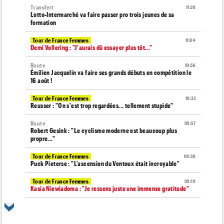
Transfert
11:28
Lotto-Intermarché va faire passer pro trois jeunes de sa
formation
Tour de France Femmes
11:04
Demi Vollering : "J'aurais dû essayer plus tôt..."
Route
10:56
Émilien Jacquelin va faire ses grands débuts en compétition le
16 août !
Tour de France Femmes
10:33
Reusser : "On s'est trop regardées... tellement stupide"
Route
09:57
Robert Gesink : "Le cyclisme moderne est beaucoup plus
propre..."
Tour de France Femmes
09:38
Puck Pieterse : "L’ascension du Ventoux était incroyable"
Tour de France Femmes
09:19
Kasia Niewiadoma : "Je ressens juste une immense gratitude"
Championnats du Monde
09:00
Voici la sélection française pour les Championnats du monde