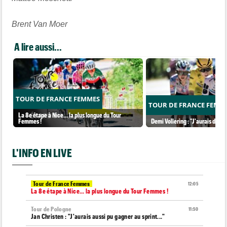
Brent Van Moer
A lire aussi...
TOUR DE FRANCE FEMMES
TOUR DE FRANCE FEMM
La 8e étape à Nice… la plus longue du Tour
Femmes !
Demi Vollering : "J'aurais dû ess
L'INFO EN LIVE
Tour de France Femmes
12:05
La 8e étape à Nice… la plus longue du Tour Femmes !
Tour de Pologne
11:50
Jan Christen : "J'aurais aussi pu gagner au sprint..."