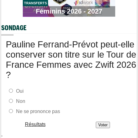
!
TRANSFERTS
Féminins 2026 - 2027
Route
07/08
Isaac Del Toro a prolongé avec UAE Team Emirates-XRG pour 5
ans !
SONDAGE
Transfert
07/08
Lotto-Intermarché fait passer pro trois jeunes de sa formation
Pauline Ferrand-Prévot peut-elle
conserver son titre sur le Tour de
France Femmes avec Zwift 2026
?
Oui
Non
Ne se prononce pas
Résultats
-