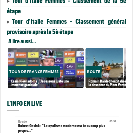
Tour d'Italie Femmes - Classement de la 5è
étape
Tour d'Italie Femmes - Classement général
provisoire après la 5è étape
A lire aussi...
TOUR DE FRANCE FEMMES
ROUTE
Kasia Niewiadoma : "Je ressens juste une
Romain Bardet hospitalisé apr
immense gratitude"
la descente du Mont Ventoux
L'INFO EN LIVE
Route
09:57
Robert Gesink : "Le cyclisme moderne est beaucoup plus
propre..."