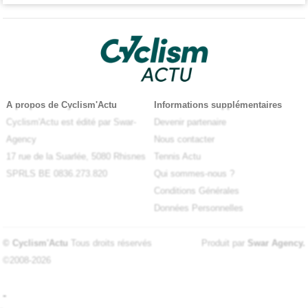
A propos de Cyclism'Actu
Informations supplémentaires
Cyclism'Actu est édité par Swar-
Devenir partenaire
Agency
Nous contacter
17 rue de la Suarlée, 5080 Rhisnes
Tennis Actu
SPRLS BE 0836.273.820
Qui sommes-nous ?
Conditions Générales
Données Personnelles
© Cyclism'Actu
Tous droits réservés
Produit par
Swar Agency
.
©2008-2026
-