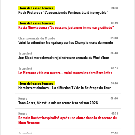
Tour de France Femmes
09:38
Puck Pieterse : "L’ascension du Ventoux était incroyable"
Tour de France Femmes
09:19
Kasia Niewiadoma : "Je ressens juste une immense gratitude"
Championnats du Monde
09:00
Voici la sélection française pour les Championnats du monde
Transfert
08:40
Joe Blackmore devrait rejoindre une armada du WorldTour
Transfert
08:35
Le Mercato vélo est ouvert... voici toutes les dernières infos
Tour de France Femmes
08:20
Horaires et chaînes… La diffusion TV de la 8e étape du Tour
Route
08:00
Toon Aerts, blessé, a mis un terme à sa saison 2026
Route
07:53
Romain Bardet hospitalisé après une chute dans la descente du
Mont Ventoux
Transfert
07:40