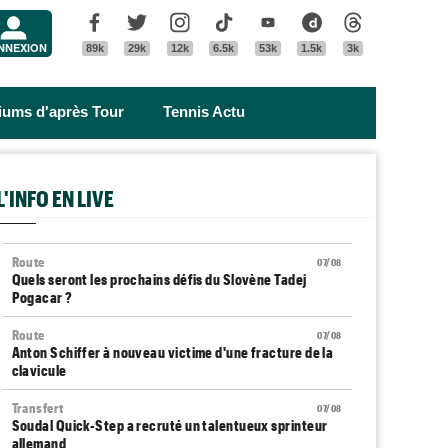
Menu
Facebook
Twitter
Instagram
Tik Tok
Youtube
Dailymotion
Threads
NNEXION
89k
29k
12k
6.5k
53k
1.5k
3k
riums d'après Tour
Tennis Actu
L'INFO EN LIVE
Route
07/08
Quels seront les prochains défis du Slovène Tadej
Pogacar ?
Route
07/08
Anton Schiffer à nouveau victime d'une fracture de la
clavicule
Transfert
07/08
Soudal Quick-Step a recruté un talentueux sprinteur
allemand