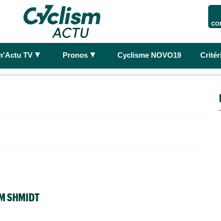
CO
►
►
m'Actu TV
Pronos
Cyclisme NOVO19
Crité
EM SHMIDT