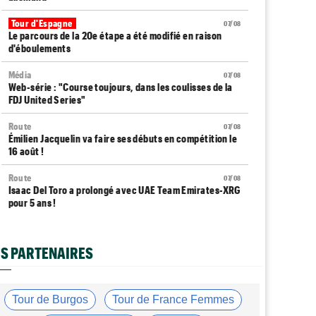
Tour d'Espagne
07/08
Le parcours de la 20e étape a été modifié en raison
d'éboulements
Média
07/08
Web-série : "Course toujours, dans les coulisses de la
FDJ United Series"
Route
07/08
Émilien Jacquelin va faire ses débuts en compétition le
16 août !
Route
07/08
Isaac Del Toro a prolongé avec UAE Team Emirates-XRG
pour 5 ans !
Route
07/08
Gesink : "Quand je suis passé pro, le dopage était
S PARTENAIRES
monnaie courante"
Transfert
07/08
Le Mercato vélo est ouvert... toutes les dernières infos
Tour de Burgos
Tour de France Femmes
et rumeurs