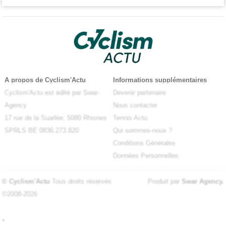
A propos de Cyclism'Actu
Informations supplémentaires
Cyclism'Actu est édité par Swar-
Devenir partenaire
Agency
Nous contacter
17 rue de la Suarlée, 5080 Rhisnes
Tennis Actu
SPRLS BE 0836.273.820
Qui sommes-nous ?
Conditions Générales
Données Personnelles
© Cyclism'Actu
Tous droits réservés
Produit par
Swar Agency
.
©2008-2026
-