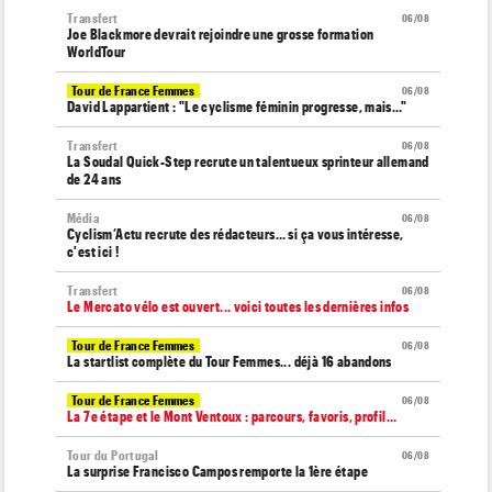
Transfert
06/08
Joe Blackmore devrait rejoindre une grosse formation
WorldTour
Tour de France Femmes
06/08
David Lappartient : "Le cyclisme féminin progresse, mais…"
Transfert
06/08
La Soudal Quick-Step recrute un talentueux sprinteur allemand
de 24 ans
Média
06/08
Cyclism’Actu recrute des rédacteurs… si ça vous intéresse,
c'est ici !
Transfert
06/08
Le Mercato vélo est ouvert... voici toutes les dernières infos
Tour de France Femmes
06/08
La startlist complète du Tour Femmes... déjà 16 abandons
Tour de France Femmes
06/08
La 7e étape et le Mont Ventoux : parcours, favoris, profil…
Tour du Portugal
06/08
La surprise Francisco Campos remporte la 1ère étape