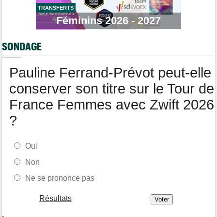
TRANSFERTS
Tour de Pologne
06/08
Bart Lemmen fait coup double sur la 4e étape, UAE déçoit !
Féminins 2026 - 2027
Média
06/08
Votre abonnement à Cyclism'Actu sans pub ni pop up : 9,99€
SONDAGE
pour 1 an
Tour de Burgos
06/08
Pauline Ferrand-Prévot peut-elle
Felix Gall remporte la 3e étape et prend les commandes du
général
conserver son titre sur le Tour de
France Femmes avec Zwift 2026
?
Oui
Non
Ne se prononce pas
Résultats
-