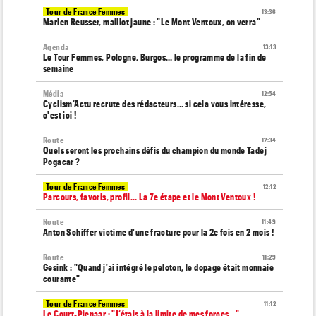
Tour de France Femmes
13:36
Marlen Reusser, maillot jaune : "Le Mont Ventoux, on verra"
Agenda
13:13
Le Tour Femmes, Pologne, Burgos… le programme de la fin de
semaine
Média
12:54
Cyclism’Actu recrute des rédacteurs… si cela vous intéresse,
c'est ici !
Route
12:34
Quels seront les prochains défis du champion du monde Tadej
Pogacar ?
Tour de France Femmes
12:12
Parcours, favoris, profil… La 7e étape et le Mont Ventoux !
Route
11:49
Anton Schiffer victime d'une fracture pour la 2e fois en 2 mois !
Route
11:29
Gesink : "Quand j'ai intégré le peloton, le dopage était monnaie
courante"
Tour de France Femmes
11:12
Le Court-Pienaar : "J’étais à la limite de mes forces..."