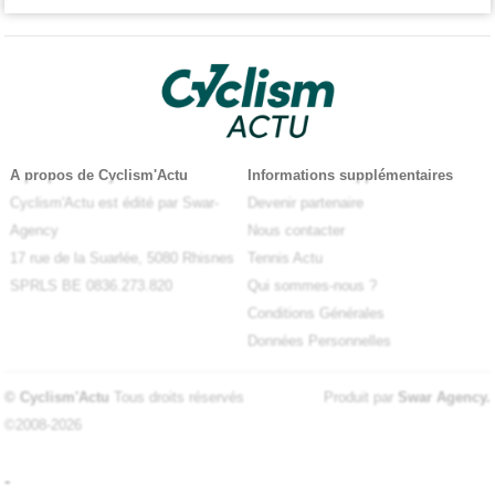
A propos de Cyclism'Actu
Informations supplémentaires
Cyclism'Actu est édité par Swar-
Devenir partenaire
Agency
Nous contacter
17 rue de la Suarlée, 5080 Rhisnes
Tennis Actu
SPRLS BE 0836.273.820
Qui sommes-nous ?
Conditions Générales
Données Personnelles
© Cyclism'Actu
Tous droits réservés
Produit par
Swar Agency
.
©2008-2026
-