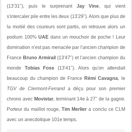
(13'31"), puis le surprenant
Jay Vine
, qui vient
s'intercaler pile entre les deux (13'29"). Alors que plus de
la moitié des coureurs sont partis, on retrouve alors un
podium 100%
UAE
dans un mouchoir de poche ! Leur
domination n'est pas menacée par l'ancien champion de
France
Bruno Armirail
(
13'47") et l'ancien champion du
monde
Tobias Foss
(13'41"). Alors qu'on attendait
beaucoup du champion de France
Rémi Cavagna
, le
TGV de
Clermont-Ferrand
a déçu pour son premier
chrono avec
Movistar
, terminant 14e à 27" de la gagne.
Porteur du maillot rouge,
Tim Merlier
a conclu ce CLM
avec un anecdotique 101e temps.