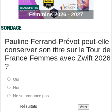
TRANSFERTS
Route
08/08
Romain Bardet hospitalisé après une chute dans la descente du
Féminins 2026 - 2027
Ventoux
Tour de France Femmes
08/08
SONDAGE
Loes Adegeest : "On essaiera encore demain..."
Pauline Ferrand-Prévot peut-elle
conserver son titre sur le Tour de
France Femmes avec Zwift 2026
?
Oui
Non
Ne se prononce pas
Résultats