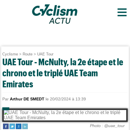
≡
Cyclisme
>
Route
>
UAE Tour
UAE Tour - McNulty, la 2e étape et le
chrono et le triplé UAE Team
Emirates
Par
Arthur DE SMEDT
le 20/02/2024 à 13:39
Photo : @uae_tour