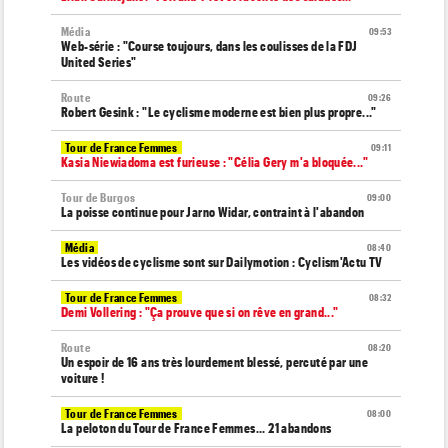
Média
09:53
Web-série : "Course toujours, dans les coulisses de la FDJ
United Series"
Route
09:26
Robert Gesink : "Le cyclisme moderne est bien plus propre..."
Tour de France Femmes
09:11
Kasia Niewiadoma est furieuse : "Célia Gery m'a bloquée..."
Tour de Burgos
09:00
La poisse continue pour Jarno Widar, contraint à l'abandon
Média
08:40
Les vidéos de cyclisme sont sur Dailymotion : Cyclism'Actu TV
Tour de France Femmes
08:32
Demi Vollering : "Ça prouve que si on rêve en grand..."
Route
08:20
Un espoir de 16 ans très lourdement blessé, percuté par une
voiture !
Tour de France Femmes
08:00
La peloton du Tour de France Femmes... 21 abandons