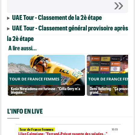
UAE Tour - Classement de la 2è étape
UAE Tour - Classement général provisoire après
la 2è étape
A lire aussi...
TOUR DE FRANCE FEMMES
TOUR DE FRANCE FEMM
Kasia Niewiadoma est furieuse : "Célia Gery m'a
Demi Vollering : "Ça prouve que
bloquée..."
grand..."
L'INFO EN LIVE
Tour de France Femmes
10:19
Lilan Calmejane: "Ferrand-Prévot raconte des salades…"