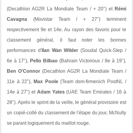
(Decathlon AG2R La Mondiale Team / + 20") et
Rémi
Cavagna
(Movistar Team / + 27") terminent
respectivement 9e et 14e. Au rayon des favoris pour le
classement général, il faut noter les bonnes
performances d'
Ilan Wan Wilder
(Soudal Quick-Step /
6e à 17"),
Pello Bilbao
(Bahrain Victorious / 8e à 19"),
Ben O'Connor
(Decathlon AG2R La Mondiale Team /
11e à 22"),
Max Poole
(Team dsm-firmenich PostNL /
14e à 27") et
Adam Yates
(UAE Team Emirates / 16 à
28"). Après le sprint de la veille, le général provisoire est
un copié-collé du classement de l'étape du jour, McNulty
se parant logiquement du maillot rouge.