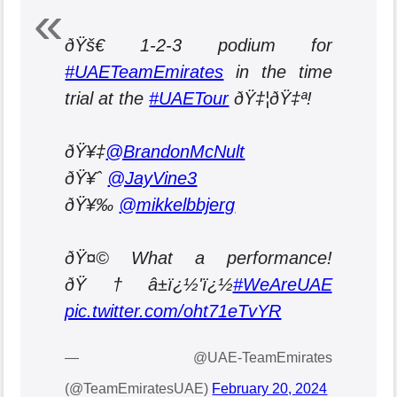
ðŸš€ 1-2-3 podium for
#UAETeamEmirates
in the time
trial at the
#UAETour
ðŸ‡¦ðŸ‡ª!
ðŸ¥‡
@BrandonMcNult
ðŸ¥ˆ
@JayVine3
ðŸ¥‰
@mikkelbbjerg
ðŸ¤© What a performance!
ðŸ†â±ï¿½'ï¿½
#WeAreUAE
pic.twitter.com/oht71eTvYR
— @UAE-TeamEmirates
(@TeamEmiratesUAE)
February 20, 2024