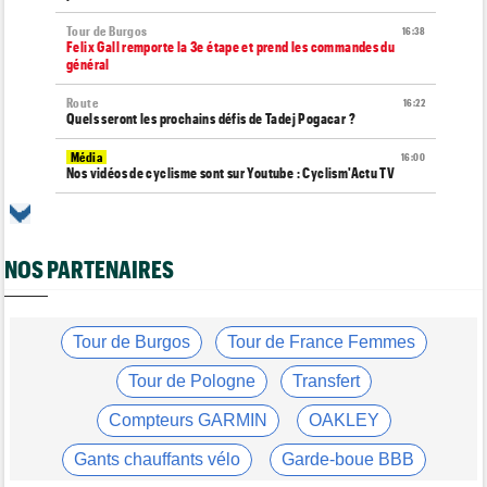
Tour de Burgos
16:38
Felix Gall remporte la 3e étape et prend les commandes du
général
Route
16:22
Quels seront les prochains défis de Tadej Pogacar ?
Média
16:00
Nos vidéos de cyclisme sont sur Youtube : Cyclism'Actu TV
Route
15:37
Un Allemand de la Visma victime d'une fracture pour la 2e fois
en 2 mois !
NOS PARTENAIRES
Route
15:18
Blessé, le Belge Toon Aerts, a mis un terme à sa saison 2026
Tour de France Femmes
Tour de Burgos
Tour de France Femmes
15:00
David Lappartient : "Le cyclisme féminin progresse mais..."
Tour de Pologne
Transfert
Tour de France Femmes
14:39
Niedermaier : "On savait que Kasia pouvait suivre Demi"
Compteurs GARMIN
OAKLEY
Tour de France Femmes
14:21
Gants chauffants vélo
Garde-boue BBB
Puck Pieterse : "Désormais, je vise le maillot à pois..."