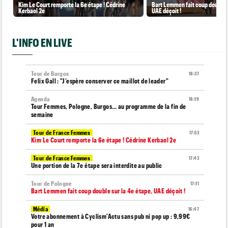
Kim Le Court remporte la 6e étape ! Cédrine
Bart Lemmen fait coup double s
Kerbaol 2e
UAE déçoit !
L'INFO EN LIVE
Tour de Burgos
18:37
Felix Gall : "J’espère conserver ce maillot de leader"
Agenda
18:19
Tour Femmes, Pologne, Burgos… au programme de la fin de
semaine
Tour de France Femmes
17:53
Kim Le Court remporte la 6e étape ! Cédrine Kerbaol 2e
Tour de France Femmes
17:43
Une portion de la 7e étape sera interdite au public
Tour de Pologne
17:11
Bart Lemmen fait coup double sur la 4e étape, UAE déçoit !
Média
16:47
Votre abonnement à Cyclism'Actu sans pub ni pop up : 9,99€
pour 1 an