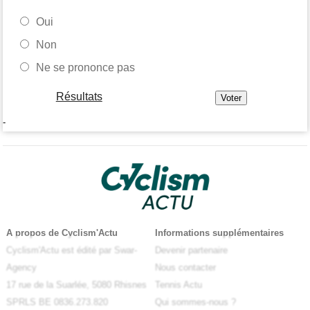
Oui
Non
Ne se prononce pas
Résultats
-
A propos de Cyclism'Actu
Informations supplémentaires
Cyclism'Actu est édité par Swar-
Devenir partenaire
Agency
Nous contacter
17 rue de la Suarlée, 5080 Rhisnes
Tennis Actu
SPRLS BE 0836.273.820
Qui sommes-nous ?