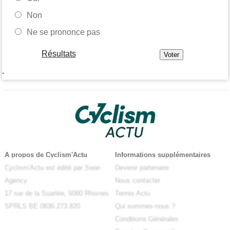
Non
Ne se prononce pas
Résultats
-
A propos de Cyclism'Actu
Informations supplémentaires
Cyclism'Actu est édité par Swar-
Devenir partenaire
Agency
Nous contacter
17 rue de la Suarlée, 5080 Rhisnes
Tennis Actu
SPRLS BE 0836.273.820
Qui sommes-nous ?
Conditions Générales