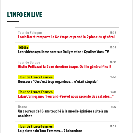
L'INFO EN LIVE
Tour de Pologne
16:38
Louis Barré remporte la 6e étape et prend la 2 place du général
Média
16:36
Les vidéos cyclisme sont sur Dailymotion : Cyclism'Actu TV
Tour de Burgos
16:33
Giulio Pellizzari la 5e et dernière étape, Gall le général final !
Tour de France Femmes
15:53
Reusser : "On s'est trop regardées... c'était stupide"
Tour de France Femmes
15:35
Lilan Calmejane: "Ferrand-Prévot nous raconte des salades…"
Route
15:22
Un coureur de 16 ans touché à la moelle épinière suite à un
accident
Tour de France Femmes
14:59
La peloton du Tour Femmes... 21 abandons