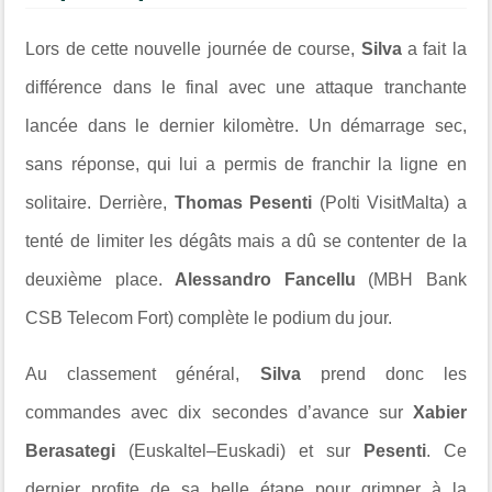
Lors de cette nouvelle journée de course,
Silva
a fait la
différence dans le final avec une attaque tranchante
lancée dans le dernier kilomètre. Un démarrage sec,
sans réponse, qui lui a permis de franchir la ligne en
solitaire. Derrière,
Thomas Pesenti
(Polti VisitMalta) a
tenté de limiter les dégâts mais a dû se contenter de la
deuxième place.
Alessandro Fancellu
(MBH Bank
CSB Telecom Fort) complète le podium du jour.
Au classement général,
Silva
prend donc les
commandes avec dix secondes d’avance sur
Xabier
Berasategi
(Euskaltel–Euskadi) et sur
Pesenti
. Ce
dernier profite de sa belle étape pour grimper à la