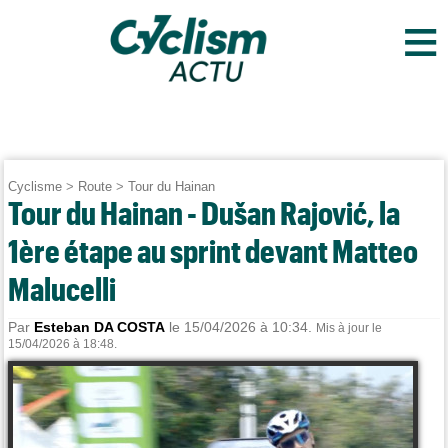
≡
Cyclisme
>
Route
>
Tour du Hainan
Tour du Hainan - Dušan Rajović, la
1ère étape au sprint devant Matteo
Malucelli
Par
Esteban DA COSTA
le 15/04/2026 à 10:34.
Mis à jour le
15/04/2026 à 18:48.