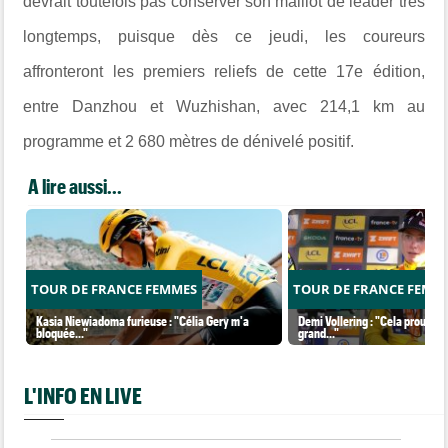
devrait toutefois pas conserver son maillot de leader très
longtemps, puisque dès ce jeudi, les coureurs
affronteront les premiers reliefs de cette 17e édition,
entre Danzhou et Wuzhishan, avec 214,1 km au
programme et 2 680 mètres de dénivelé positif.
A lire aussi...
TOUR DE FRANCE FEMMES
TOUR DE FRANCE FEMM
Kasia Niewiadoma furieuse : "Célia Gery m'a
Demi Vollering : "Cela prouve q
bloquée..."
grand..."
L'INFO EN LIVE