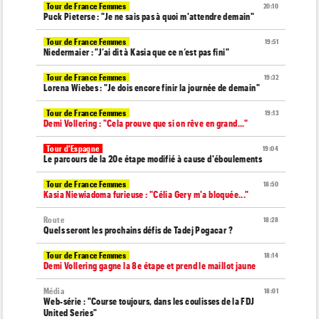
Tour de France Femmes
20:10
Puck Pieterse : "Je ne sais pas à quoi m'attendre demain"
Tour de France Femmes
19:51
Niedermaier : "J’ai dit à Kasia que ce n’est pas fini"
Tour de France Femmes
19:32
Lorena Wiebes : "Je dois encore finir la journée de demain"
Tour de France Femmes
19:13
Demi Vollering : "Cela prouve que si on rêve en grand..."
Tour d'Espagne
19:04
Le parcours de la 20e étape modifié à cause d'éboulements
Tour de France Femmes
18:50
Kasia Niewiadoma furieuse : "Célia Gery m'a bloquée..."
Route
18:28
Quels seront les prochains défis de Tadej Pogacar ?
Tour de France Femmes
18:14
Demi Vollering gagne la 8e étape et prend le maillot jaune
Média
18:01
Web-série : "Course toujours, dans les coulisses de la FDJ
United Series"