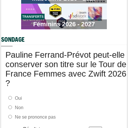
Tour de France Femmes
15:35
Lilan Calmejane: "Ferrand-Prévot nous raconte des salades…"
TRANSFERTS
Route
15:22
Un coureur de 16 ans touché à la moelle épinière suite à un
Féminins 2026 - 2027
accident
Tour de France Femmes
14:59
SONDAGE
La peloton du Tour Femmes... 21 abandons
Pauline Ferrand-Prévot peut-elle
conserver son titre sur le Tour de
France Femmes avec Zwift 2026
?
Oui
Non
Ne se prononce pas