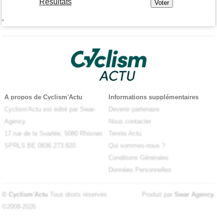
Résultats
-
A propos de Cyclism'Actu
Informations supplémentaires
Cyclism'Actu est édité par Swar-
Devenir partenaire
Agency
Nous contacter
17 rue de la Suarlée, 5080 Rhisnes
Tennis Actu
SPRLS BE 0836.273.820
Qui sommes-nous ?
Conditions Générales
Données Personnelles
© Cyclism'Actu
Tous droits réservés
Produit par
Swar Agency
.
©2008-2026