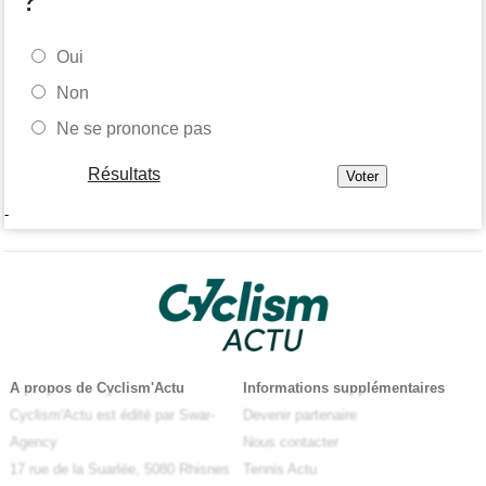
Oui
Non
Ne se prononce pas
Résultats
-
A propos de Cyclism'Actu
Informations supplémentaires
Cyclism'Actu est édité par Swar-
Devenir partenaire
Agency
Nous contacter
17 rue de la Suarlée, 5080 Rhisnes
Tennis Actu