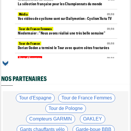
La sélection française pour les Championnats du monde
Média
09/08
Vos vidéos de cyclisme sont sur Dailymotion : Cyclism'Actu TV
Tour de France Femmes
09/08
Niedermaier : "Nous avons réalisé une très belle semaine"
Tour de France
09/08
Dorian Godon a terminé le Tour avec quatre côtes fracturées
Tour d'Espagne
09/08
La Soudal Quick-Step perd un de ses leaders pour la Vuelta !
Tour de France Femmes
09/08
NOS PARTENAIRES
Tadej Pogacar a joué les supporters pour Urska Zigart
Média
09/08
"Course toujours, dans les coulisses de la FDJ United Series" la
web-serie
Tour d'Espagne
Tour de France Femmes
Route
09/08
Tour de Pologne
Les prochains défis de Pogi ? Insatiable Tadej Pogacar...
Compteurs GARMIN
OAKLEY
Tour d'Espagne
09/08
La 20e étape de La Vuelta modifiée à cause d'éboulements
Gants chauffants vélo
Garde-boue BBB