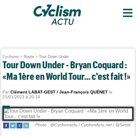
≡
Cyclisme
>
Route
>
Tour Down Under
Tour Down Under - Bryan Coquard :
«Ma 1ère en World Tour... c'est fait !»
Par
Clément LABAT-GEST / Jean-François QUÉNET
le
21/01/2023 à 20:14
Photo : @Cyclismactu / CyclismActu.net / @Sirotti