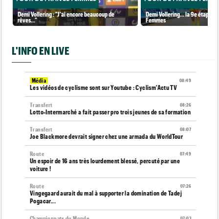
Demi Vollering : "J'ai encore beaucoup de
Demi Vollering... la 9e étape et
rêves..."
Femmes
L'INFO EN LIVE
Média
08:49
Les vidéos de cyclisme sont sur Youtube : Cyclism'Actu TV
Transfert
08:26
Lotto-Intermarché a fait passer pro trois jeunes de sa formation
Transfert
08:07
Joe Blackmore devrait signer chez une armada du WorldTour
Route
07:49
Un espoir de 16 ans très lourdement blessé, percuté par une
voiture !
Route
07:26
Vingegaard aurait du mal à supporter la domination de Tadej
Pogacar...
Championnats du Monde
07:03