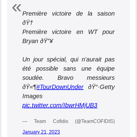
Première victoire de la saison
ðŸ†
Première victoire en WT pour
Bryan ðŸ”¥
Un jour spécial, qui n'aurait pas
été possible sans une équipe
soudée. Bravo messieurs
ðŸ«¶
#TourDownUnder
ðŸ“·Getty
Images
pic.twitter.com/IbwrHMjUB3
— Team Cofidis (@TeamCOFIDIS)
January 21, 2023