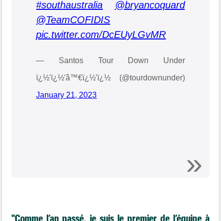
#southaustralia
@bryancoquard
@TeamCOFIDIS
pic.twitter.com/DcEUyLGvMR
— Santos Tour Down Under
ï¿½'ï¿½'‍â™€ï¿½'ï¿½ (@tourdownunder)
January 21, 2023
"Comme l’an passé, je suis le premier de l’équipe à