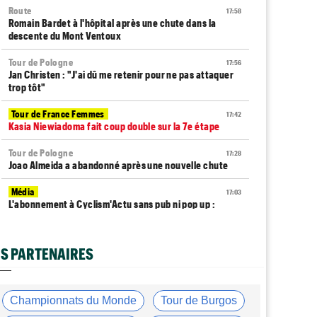
Route
17:58
Romain Bardet à l'hôpital après une chute dans la
descente du Mont Ventoux
Tour de Pologne
17:56
Jan Christen : "J'ai dû me retenir pour ne pas attaquer
trop tôt"
Tour de France Femmes
17:42
Kasia Niewiadoma fait coup double sur la 7e étape
Tour de Pologne
17:28
Joao Almeida a abandonné après une nouvelle chute
Média
17:03
L'abonnement à Cyclism'Actu sans pub ni pop up :
9,99€ pour 1 an
Tour de Burgos
16:42
S PARTENAIRES
Matthew Brennan coiffe Pithie sur la ligne et remporte
la 4e étape
Média
16:38
Championnats du Monde
Tour de Burgos
Les vidéos cyclisme sont sur Dailymotion :