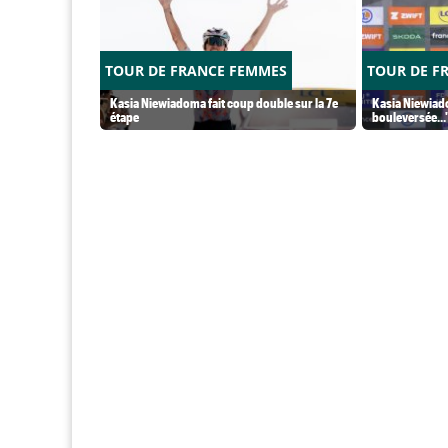
TOUR DE FRANCE FEMMES
TOUR DE F
Kasia Niewiadoma fait coup double sur la 7e
Kasia Niewiado
étape
bouleversée...