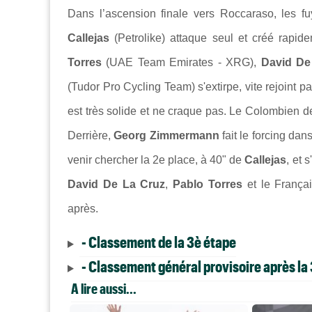
Dans l’ascension finale vers Roccaraso, les fu
Callejas
(Petrolike) attaque seul et créé rapi
Torres
(UAE Team Emirates - XRG),
David De
(Tudor Pro Cycling Team) s'extirpe, vite rejoint p
est très solide et ne craque pas. Le Colombien de
Derrière,
Georg Zimmermann
fait le forcing d
venir chercher la 2e place, à 40" de
Callejas
, et 
David De La Cruz
,
Pablo Torres
et le França
après.
- Classement de la 3è étape
- Classement général provisoire après la
A lire aussi...