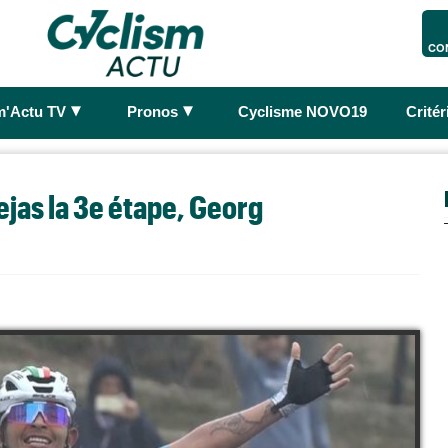
CO
►
►
m'Actu TV
Pronos
Cyclisme NOVO19
Crité
ejas la 3e étape, Georg