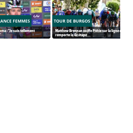
RANCE FEMMES
TOUR DE BURGOS
ma : "Je suis tellement
Matthew Brennan coiffe Pithie sur la ligne et
"
remporte la 4e étape