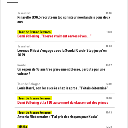
Transfert
14:18
Pinarello Q36.5 recrute un top sprinteur néerlandais pour deux
ans
Tour de France Femmes
14:11
Demi Vollering : "Croyez vraiment en vos rêves... "
Transfert
14:01
Lorenzo Milesi s'engage avec la Soudal Quick-Step jusqu'en
2029
Route
13:42
Un espoir de 16 ans très grièvement blessé, percuté par une
voiture !
Tour de Pologne
13:19
Louis Barré, son 1er succès chez les pros : "J'étais déterminé"
Tour de France Femmes
13:00
Demi Vollering et la FDJ au sommet du classement des primes
Tour de France Femmes
12:42
Antonia Niedermaier : "J'ai pris des risques pour Kasia"
Média
12:25