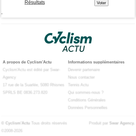
Résultats
-
A propos de Cyclism'Actu
Informations supplémentaires
Cyclism'Actu est édité par Swar-
Devenir partenaire
Agency
Nous contacter
17 rue de la Suarlée, 5080 Rhisnes
Tennis Actu
SPRLS BE 0836.273.820
Qui sommes-nous ?
Conditions Générales
Données Personnelles
© Cyclism'Actu
Tous droits réservés
Produit par
Swar Agency
.
©2008-2026