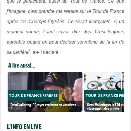
que je participerai aussi au Tour de France. Ce que
j'imagine, c'est prendre ma retraite sur le Tour de France
après les Champs-Élysées. Ce serait incroyable. À un
moment donné, il faut savoir dire stop. C'est toujours
agréable quand on peut décider soi-même de la fin de
sa carrière"
, a-t-il déclaré.
A lire aussi...
TOUR DE FRANCE FEMMES
TOUR DE FRANCE FEMM
Demi Vollering : "Croyez vraiment en vos rêves...
Demi Vollering et la FDJ au so
"
classement des primes
L'INFO EN LIVE