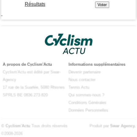
Résultats
-
A propos de Cyclism'Actu
Informations supplémentaires
Cyclism'Actu est édité par Swar-
Devenir partenaire
Agency
Nous contacter
17 rue de la Suarlée, 5080 Rhisnes
Tennis Actu
SPRLS BE 0836.273.820
Qui sommes-nous ?
Conditions Générales
Données Personnelles
© Cyclism'Actu
Tous droits réservés
Produit par
Swar Agency
.
©2008-2026