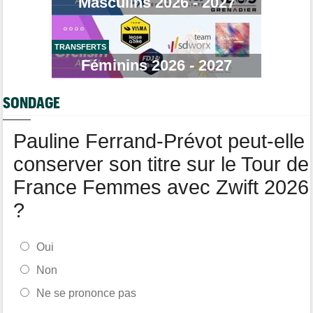
Masculins 2026 - 2027
La startlist complète du Tour Femmes... déjà 16 abandons
Tour de France Femmes
13:52
Puck Pieterse : "Je vise le maillot à pois..."
TRANSFERTS
Tour de France Femmes
Féminins 2026 - 2027
13:36
Marlen Reusser, maillot jaune : "Le Mont Ventoux, on verra"
Agenda
13:13
SONDAGE
Le Tour Femmes, Pologne, Burgos… le programme de la fin de
semaine
Pauline Ferrand-Prévot peut-elle
conserver son titre sur le Tour de
France Femmes avec Zwift 2026
?
Oui
Non
Ne se prononce pas