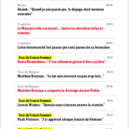
Route
20:30
Gesink : "Quand je suis passé pro, le dopage était monnaie
courante"
Transfert
20:12
Le Mercato vélo est ouvert... toutes les dernières infos et
rumeurs
Transfert
20:04
Lotto-Intermarché fait passer pro trois jeunes de sa formation
Tour de France Femmes
19:51
Kasia Niewiadoma : "C'est tellement génial d'être cycliste"
Tour de Burgos
19:33
Matthew Brennan : "Je me suis retrouvé un peu trop loin…"
Tour de Burgos
19:30
Matthew Brennan a remporté la 4e étape devant Pithie
Tour de France Femmes
19:15
Lorena Wiebes : "Demain nous viserons encore la victoire"
Tour de France Femmes
18:57
Puck Pieterse : "J'ai apprécié chaque instant du Ventoux"