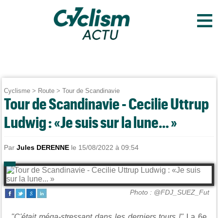
≡
Cyclisme
>
Route
>
Tour de Scandinavie
Tour de Scandinavie - Cecilie Uttrup
Ludwig : «Je suis sur la lune... »
Par
Jules DERENNE
le 15/08/2022 à 09:54
Photo : @FDJ_SUEZ_Fut
"C'était méga-stressant dans les derniers tours !"
La 6e