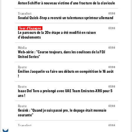
Anton Schiffer à nouveau victime d'une fracture de la clavicule
Transfert
07/08
Soudal Quick-Step a recruté un talentueux sprinteur allemand
Tour d'Espagne
07/08
Le parcours de la 20e étape a été modifié en raison
d'éboulements
Média
07/08
Web-série : "Course toujours, dans les coulisses de la FDJ
United Series"
Route
07/08
Émilien Jacquelin va faire ses débuts en compétition le 16 août
!
Route
07/08
Isaac Del Toro a prolongé avec UAE Team Emirates-XRG pour 5
ans !
Route
07/08
Gesink : "Quand je suis passé pro, le dopage était monnaie
courante"
Transfert
07/08
Le Mercato vélo est ouvert... toutes les dernières infos et