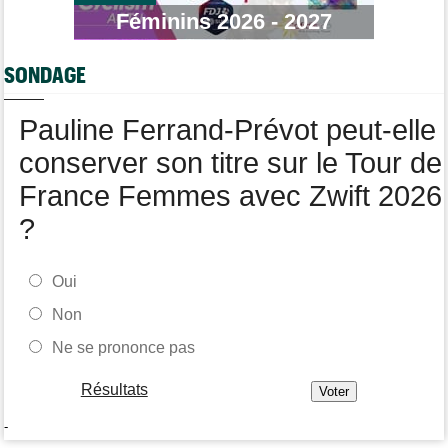
Tour de Pologne
07/08
Féminins 2026 - 2027
Jan Christen : "J'ai dû me retenir pour ne pas attaquer trop tôt"
Tour de France Femmes
07/08
SONDAGE
Kasia Niewiadoma fait coup double sur la 7e étape
Tour de Pologne
07/08
Pauline Ferrand-Prévot peut-elle
Joao Almeida a abandonné après une nouvelle chute
conserver son titre sur le Tour de
France Femmes avec Zwift 2026
?
Oui
Non
Ne se prononce pas
Résultats
-