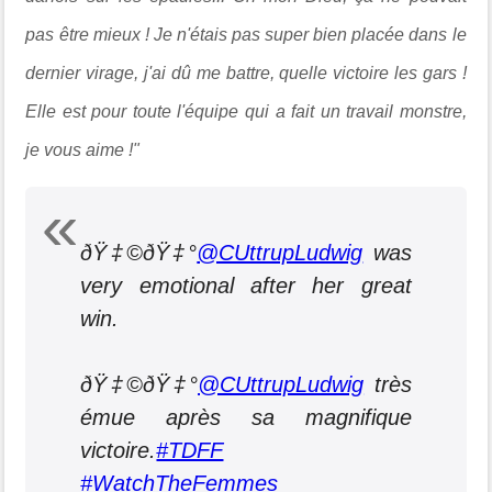
pas être mieux ! Je n'étais pas super bien placée dans le
dernier virage, j'ai dû me battre, quelle victoire les gars !
Elle est pour toute l'équipe qui a fait un travail monstre,
je vous aime !"
ðŸ‡©ðŸ‡°
@CUttrupLudwig
was
very emotional after her great
win.
ðŸ‡©ðŸ‡°
@CUttrupLudwig
très
émue après sa magnifique
victoire.
#TDFF
#WatchTheFemmes