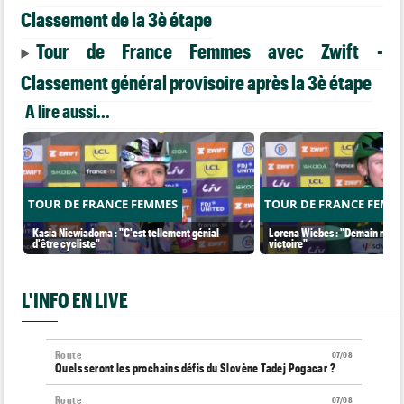
Classement de la 3è étape
Tour de France Femmes avec Zwift -
Classement général provisoire après la 3è étape
A lire aussi...
TOUR DE FRANCE FEMMES
TOUR DE FRANCE FEMM
Kasia Niewiadoma : "C'est tellement génial
Lorena Wiebes : "Demain nous 
d'être cycliste"
victoire"
L'INFO EN LIVE
Route
07/08
Quels seront les prochains défis du Slovène Tadej Pogacar ?
Route
07/08