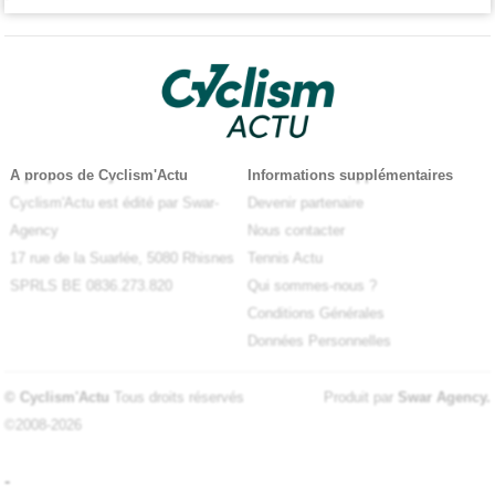
A propos de Cyclism'Actu
Informations supplémentaires
Cyclism'Actu est édité par Swar-
Devenir partenaire
Agency
Nous contacter
17 rue de la Suarlée, 5080 Rhisnes
Tennis Actu
SPRLS BE 0836.273.820
Qui sommes-nous ?
Conditions Générales
Données Personnelles
© Cyclism'Actu
Tous droits réservés
Produit par
Swar Agency
.
©2008-2026
-