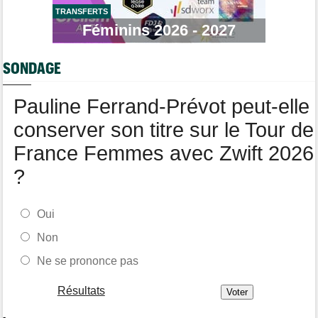
longtemps"
TRANSFERTS
Féminins 2026 - 2027
Tour de France Femmes
06/08
Marlen Reusser : "Le Mont Ventoux... on verra"
SONDAGE
Route
06/08
Isaac Del Toro prolonge avec UAE Team Emirates-XRG jusqu'en
2031
Pauline Ferrand-Prévot peut-elle
conserver son titre sur le Tour de
France Femmes avec Zwift 2026
?
Oui
Non
Ne se prononce pas
Résultats
-