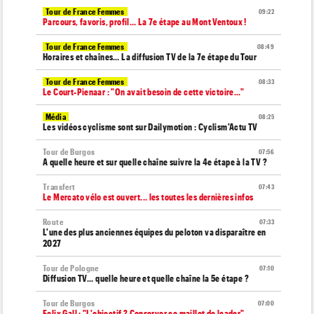
Tour de France Femmes
09:22
Parcours, favoris, profil… La 7e étape au Mont Ventoux !
Tour de France Femmes
08:49
Horaires et chaînes… La diffusion TV de la 7e étape du Tour
Tour de France Femmes
08:33
Le Court-Pienaar : "On avait besoin de cette victoire..."
Média
08:25
Les vidéos cyclisme sont sur Dailymotion : Cyclism'Actu TV
Tour de Burgos
07:56
A quelle heure et sur quelle chaîne suivre la 4e étape à la TV ?
Transfert
07:43
Le Mercato vélo est ouvert... les toutes les dernières infos
Route
07:33
L'une des plus anciennes équipes du peloton va disparaître en
2027
Tour de Pologne
07:10
Diffusion TV... quelle heure et quelle chaîne la 5e étape ?
Tour de Burgos
07:00
Felix Gall : "L'objectif ? Conserver ce maillot de leader"