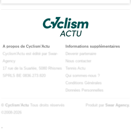
A propos de Cyclism'Actu
Informations supplémentaires
Cyclism'Actu est édité par Swar-
Devenir partenaire
Agency
Nous contacter
17 rue de la Suarlée, 5080 Rhisnes
Tennis Actu
SPRLS BE 0836.273.820
Qui sommes-nous ?
Conditions Générales
Données Personnelles
© Cyclism'Actu
Tous droits réservés
Produit par
Swar Agency
.
©2008-2026
-