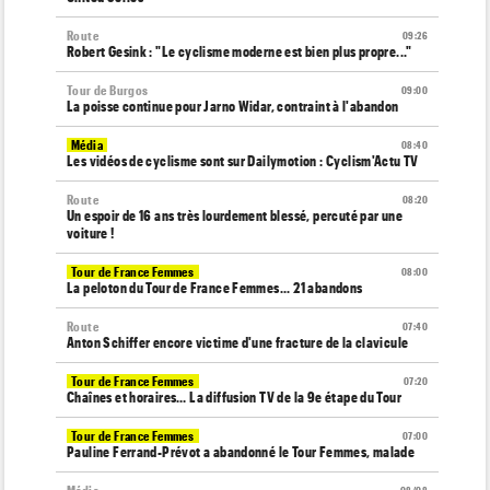
Route
09:26
Robert Gesink : "Le cyclisme moderne est bien plus propre..."
Tour de Burgos
09:00
La poisse continue pour Jarno Widar, contraint à l'abandon
Média
08:40
Les vidéos de cyclisme sont sur Dailymotion : Cyclism'Actu TV
Route
08:20
Un espoir de 16 ans très lourdement blessé, percuté par une
voiture !
Tour de France Femmes
08:00
La peloton du Tour de France Femmes... 21 abandons
Route
07:40
Anton Schiffer encore victime d'une fracture de la clavicule
Tour de France Femmes
07:20
Chaînes et horaires… La diffusion TV de la 9e étape du Tour
Tour de France Femmes
07:00
Pauline Ferrand-Prévot a abandonné le Tour Femmes, malade