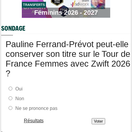
TRANSFERTS
Tour de France Femmes
Féminins 2026 - 2027
08/08
Puck Pieterse : "Je ne sais pas à quoi m'attendre demain"
Tour de France Femmes
08/08
SONDAGE
Niedermaier : "J’ai dit à Kasia que ce n’est pas fini"
Pauline Ferrand-Prévot peut-elle
conserver son titre sur le Tour de
France Femmes avec Zwift 2026
?
Oui
Non
Ne se prononce pas
Résultats
-