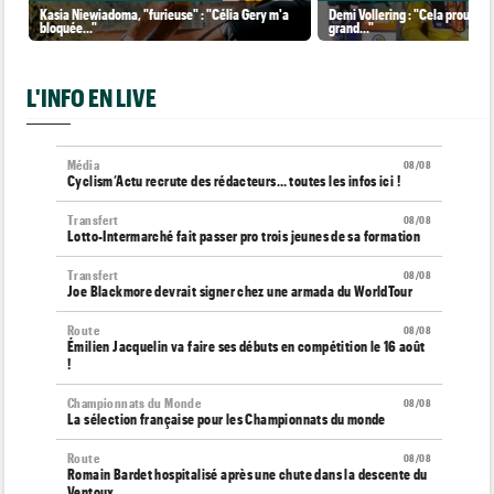
Kasia Niewiadoma, "furieuse" : "Célia Gery m'a
Demi Vollering : "Cela prouve q
bloquée..."
grand..."
L'INFO EN LIVE
Média
08/08
Cyclism’Actu recrute des rédacteurs… toutes les infos ici !
Transfert
08/08
Lotto-Intermarché fait passer pro trois jeunes de sa formation
Transfert
08/08
Joe Blackmore devrait signer chez une armada du WorldTour
Route
08/08
Émilien Jacquelin va faire ses débuts en compétition le 16 août
!
Championnats du Monde
08/08
La sélection française pour les Championnats du monde
Route
08/08
Romain Bardet hospitalisé après une chute dans la descente du
Ventoux