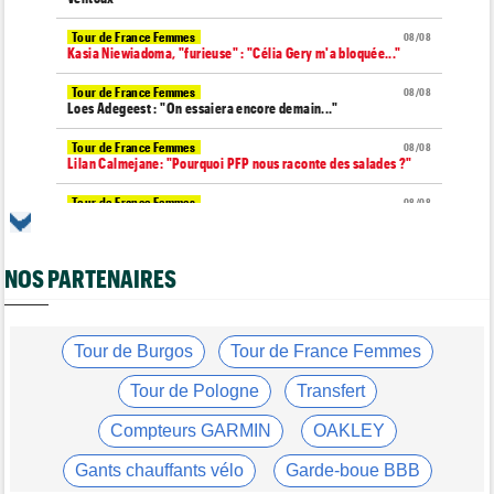
Tour de France Femmes
08/08
Kasia Niewiadoma, "furieuse" : "Célia Gery m'a bloquée..."
Tour de France Femmes
08/08
Loes Adegeest : "On essaiera encore demain..."
Tour de France Femmes
08/08
Lilan Calmejane: "Pourquoi PFP nous raconte des salades ?"
Tour de France Femmes
08/08
Puck Pieterse : "Je ne sais pas à quoi m'attendre demain"
Tour de France Femmes
08/08
NOS PARTENAIRES
Niedermaier : "J’ai dit à Kasia que ce n’est pas fini"
Tour de Burgos
08/08
Felix Gall : "Ma 1ère victoire au général : un accomplissement !"
Tour de Burgos
Tour de France Femmes
Tour de France Femmes
08/08
Lorena Wiebes : "Je dois encore finir la journée de demain"
Tour de Pologne
Transfert
Tour de France Femmes
08/08
Compteurs GARMIN
OAKLEY
Demi Vollering : "Cela prouve que si on rêve en grand..."
Gants chauffants vélo
Garde-boue BBB
Tour d'Espagne
08/08
Le parcours de la 20e étape modifié à cause d'éboulements