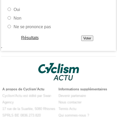
Oui
Non
Ne se prononce pas
Résultats
-
A propos de Cyclism'Actu
Informations supplémentaires
Cyclism'Actu est édité par Swar-
Devenir partenaire
Agency
Nous contacter
17 rue de la Suarlée, 5080 Rhisnes
Tennis Actu
SPRLS BE 0836.273.820
Qui sommes-nous ?