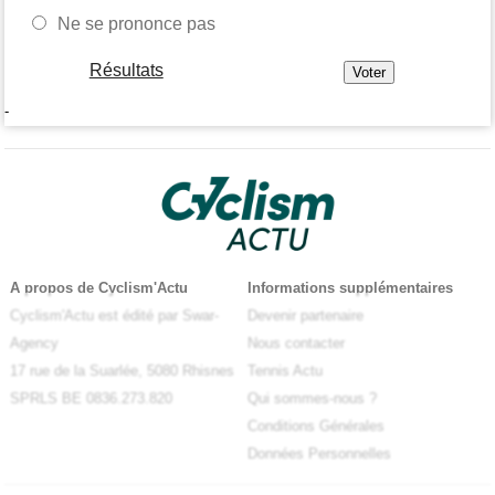
Ne se prononce pas
Résultats
-
A propos de Cyclism'Actu
Informations supplémentaires
Cyclism'Actu est édité par Swar-
Devenir partenaire
Agency
Nous contacter
17 rue de la Suarlée, 5080 Rhisnes
Tennis Actu
SPRLS BE 0836.273.820
Qui sommes-nous ?
Conditions Générales
Données Personnelles