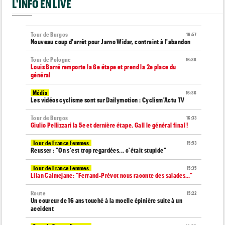
L'INFO EN LIVE
Tour de Burgos
16:57
Nouveau coup d'arrêt pour Jarno Widar, contraint à l'abandon
Tour de Pologne
16:38
Louis Barré remporte la 6e étape et prend la 2e place du
général
Média
16:36
Les vidéos cyclisme sont sur Dailymotion : Cyclism'Actu TV
Tour de Burgos
16:33
Giulio Pellizzari la 5e et dernière étape, Gall le général final !
Tour de France Femmes
15:53
Reusser : "On s'est trop regardées... c'était stupide"
Tour de France Femmes
15:35
Lilan Calmejane: "Ferrand-Prévot nous raconte des salades…"
Route
15:22
Un coureur de 16 ans touché à la moelle épinière suite à un
accident