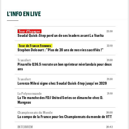
L'INFO EN LIVE
Tour d'Espagne
22:30
Soudal Quick-Step perd un de ses leaders avant La Vuelta
Tour de France Femmes
22:10
Stephen Delcourt : "Plus de 20 ans de nos vies sacrifiés !"
Transfert
21:50
Pinarello Q36.5 recrute un bon sprinteur néerlandais pour deux
ans
Transfert
21:30
Lorenzo Milesi signe chez Soudal Quick-Step jusqu'en 2029
La Polynormande
21:10
La 11e manche des FDJ United Series ce dimanche chez D.
Mangeas
Championnats du Monde
20:50
La compo de la France pour les Championnats du monde de VTT
INTERVIEW
20:42