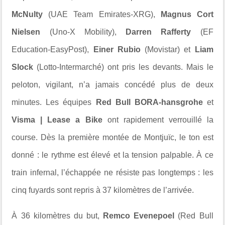
McNulty
(UAE Team Emirates-XRG),
Magnus Cort
Nielsen
(Uno-X Mobility),
Darren Rafferty
(EF
Education-EasyPost),
Einer Rubio
(Movistar) et
Liam
Slock
(Lotto-Intermarché) ont pris les devants. Mais le
peloton, vigilant, n’a jamais concédé plus de deux
minutes. Les équipes
Red Bull BORA-hansgrohe
et
Visma | Lease a Bike
ont rapidement verrouillé la
course. Dès la première montée de Montjuïc, le ton est
donné : le rythme est élevé et la tension palpable. À ce
train infernal, l’échappée ne résiste pas longtemps : les
cinq fuyards sont repris à 37 kilomètres de l’arrivée.
À 36 kilomètres du but,
Remco Evenepoel
(Red Bull