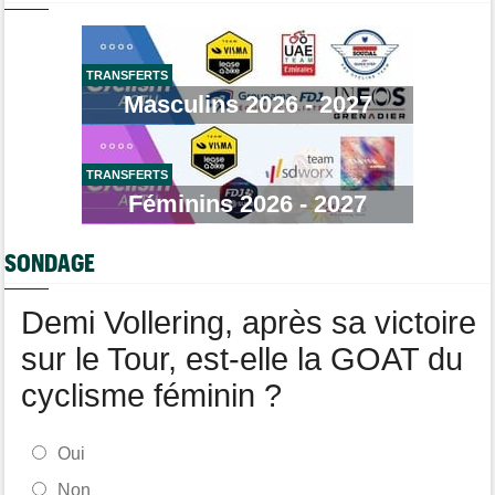
Vollering et la FDJ-Suez au sommet du classement des primes
Brassard Fréquence Cardiaque
Transfert
18:30
Après Jarno Widar, Lotto-Intermarché prolonge un autre cadre
TRANSFERTS
Masculins 2026 - 2027
Route
18:11
Steven Kruijswijk annonce prendre sa retraite en fin d'année
Tour d'Espagne
18:00
Le dernier Grand Tour... La Vuelta 2026, l’une des plus dures ?
TRANSFERTS
Féminins 2026 - 2027
Tour de Pologne
17:21
Marco Brenner : "Tudor ? Avec un esprit d'équipe aussi fort..."
SONDAGE
Tour de France Femmes
16:55
Tadej Pogacar a joué les supporters pour Urska Zigart
Demi Vollering, après sa victoire
sur le Tour, est-elle la GOAT du
cyclisme féminin ?
Oui
Non