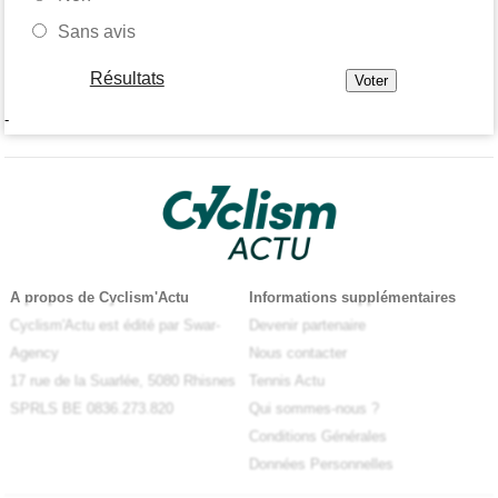
Sans avis
Résultats
-
A propos de Cyclism'Actu
Informations supplémentaires
Cyclism'Actu est édité par Swar-
Devenir partenaire
Agency
Nous contacter
17 rue de la Suarlée, 5080 Rhisnes
Tennis Actu
SPRLS BE 0836.273.820
Qui sommes-nous ?
Conditions Générales
Données Personnelles