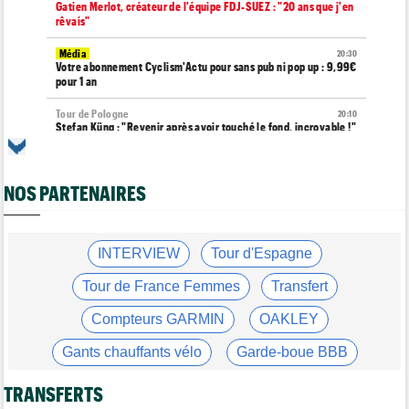
Gatien Merlot, créateur de l'équipe FDJ-SUEZ : "20 ans que j'en
rêvais"
Média
20:30
Votre abonnement Cyclism'Actu pour sans pub ni pop up : 9,99€
pour 1 an
Tour de Pologne
20:10
Stefan Küng : "Revenir après avoir touché le fond, incroyable !"
Transfert
20:00
Le Mercato vélo est ouvert... voici les toutes dernières infos
NOS PARTENAIRES
Tour du Portugal
19:56
Doublé pour Johansen, Guérin en Jaune... Le récap de 5 jours
Tour de France Femmes
INTERVIEW
Tour d'Espagne
19:41
Marion Rousse : "Sur le Tour de France hommes..."
Tour de France Femmes
Transfert
Tour de France Femmes
19:35
Demi Vollering : "Faites tout pour réaliser vos rêves... "
Compteurs GARMIN
OAKLEY
Transfert
19:26
Gants chauffants vélo
Garde-boue BBB
Le champion de France amateur en titre va passer pro chez
Picnic !
Casque ABUS
Jeu de Vélo
TRANSFERTS
Tour de France Femmes
18:52