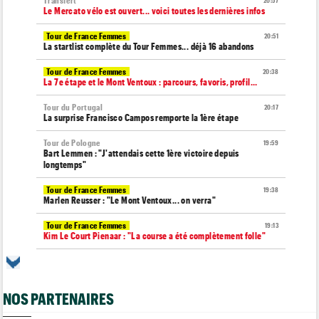
Transfert
20:57
Le Mercato vélo est ouvert... voici toutes les dernières infos
Tour de France Femmes
20:51
La startlist complète du Tour Femmes... déjà 16 abandons
Tour de France Femmes
20:38
La 7e étape et le Mont Ventoux : parcours, favoris, profil…
Tour du Portugal
20:17
La surprise Francisco Campos remporte la 1ère étape
Tour de Pologne
19:59
Bart Lemmen : "J'attendais cette 1ère victoire depuis
longtemps"
Tour de France Femmes
19:38
Marlen Reusser : "Le Mont Ventoux... on verra"
Tour de France Femmes
19:13
Kim Le Court Pienaar : "La course a été complètement folle"
Route
18:58
Isaac Del Toro prolonge avec UAE Team Emirates-XRG jusqu'en
2031
NOS PARTENAIRES
Tour de Burgos
18:37
Felix Gall : "J’espère conserver ce maillot de leader"