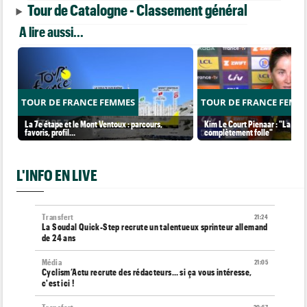
Tour de Catalogne - Classement général
A lire aussi...
TOUR DE FRANCE FEMMES
TOUR DE FRANCE FEMM
La 7e étape et le Mont Ventoux : parcours,
Kim Le Court Pienaar : "La cour
favoris, profil…
complètement folle"
L'INFO EN LIVE
Transfert
21:24
La Soudal Quick-Step recrute un talentueux sprinteur allemand
de 24 ans
Média
21:05
Cyclism’Actu recrute des rédacteurs… si ça vous intéresse,
c'est ici !