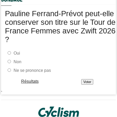
en 2 mois !
Pauline Ferrand-Prévot peut-elle
Route
15:18
Blessé, le Belge Toon Aerts, a mis un terme à sa saison 2026
conserver son titre sur le Tour de
France Femmes avec Zwift 2026
?
Oui
Non
Ne se prononce pas
Résultats
-