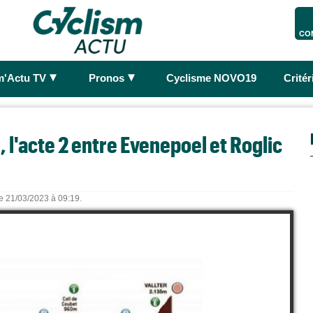
CO
►
►
m'Actu TV
Pronos
Cyclisme NOVO19
Crité
, l'acte 2 entre Evenepoel et Roglic
le 21/03/2023 à 09:19.