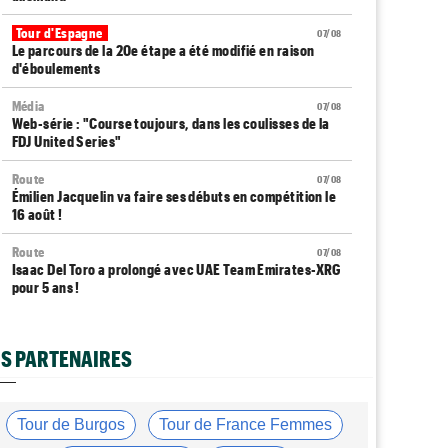
Tour d'Espagne
07/08
Le parcours de la 20e étape a été modifié en raison
d'éboulements
Média
07/08
Web-série : "Course toujours, dans les coulisses de la
FDJ United Series"
Route
07/08
Émilien Jacquelin va faire ses débuts en compétition le
16 août !
Route
07/08
Isaac Del Toro a prolongé avec UAE Team Emirates-XRG
pour 5 ans !
Route
07/08
Gesink : "Quand je suis passé pro, le dopage était
S PARTENAIRES
monnaie courante"
Transfert
07/08
Le Mercato vélo est ouvert... toutes les dernières infos
Tour de Burgos
Tour de France Femmes
et rumeurs