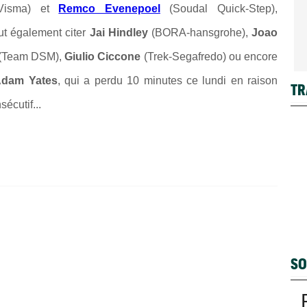
Visma) et
Remco Evenepoel
(Soudal Quick-Step),
ut également citer
Jai Hindley
(BORA-hansgrohe),
Joao
(Team DSM),
Giulio Ciccone
(Trek-Segafredo) ou encore
dam Yates
, qui a perdu 10 minutes ce lundi en raison
TR
écutif...
SO