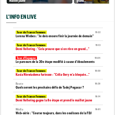
maillot jaune
grand..."
L'INFO EN LIVE
Tour de France Femmes
19:32
Lorena Wiebes : "Je dois encore finir la journée de demain"
Tour de France Femmes
19:13
Demi Vollering : "Cela prouve que si on rêve en grand..."
Tour d'Espagne
19:04
Le parcours de la 20e étape modifié à cause d'éboulements
Tour de France Femmes
18:50
Kasia Niewiadoma furieuse : "Célia Gery m'a bloquée..."
Route
18:28
Quels seront les prochains défis de Tadej Pogacar ?
Tour de France Femmes
18:14
Demi Vollering gagne la 8e étape et prend le maillot jaune
Média
18:01
Web-série : "Course toujours, dans les coulisses de la FDJ