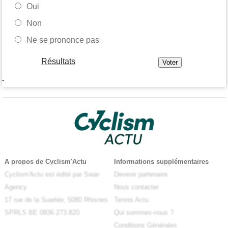
Oui
Non
Ne se prononce pas
Résultats
-
A propos de Cyclism'Actu
Informations supplémentaires
Cyclism'Actu est édité par Swar-
Devenir partenaire
Agency
Nous contacter
17 rue de la Suarlée, 5080 Rhisnes
Tennis Actu
SPRLS BE 0836.273.820
Qui sommes-nous ?
Conditions Générales