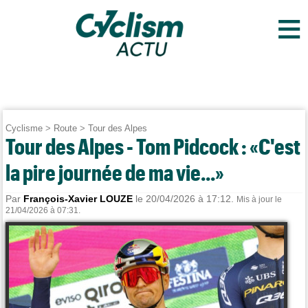
≡
Cyclisme
>
Route
>
Tour des Alpes
Tour des Alpes - Tom Pidcock : «C'est
la pire journée de ma vie...»
Par
François-Xavier LOUZE
le 20/04/2026 à 17:12.
Mis à jour le
21/04/2026 à 07:31.