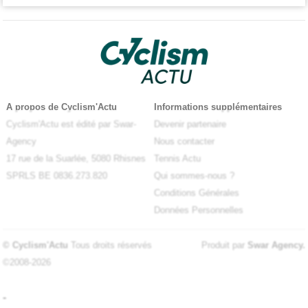
A propos de Cyclism'Actu
Informations supplémentaires
Cyclism'Actu est édité par Swar-
Devenir partenaire
Agency
Nous contacter
17 rue de la Suarlée, 5080 Rhisnes
Tennis Actu
SPRLS BE 0836.273.820
Qui sommes-nous ?
Conditions Générales
Données Personnelles
© Cyclism'Actu
Tous droits réservés
Produit par
Swar Agency
.
©2008-2026
-