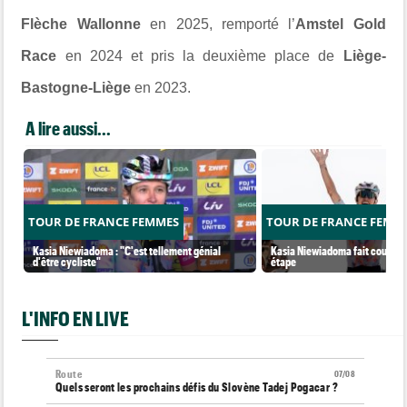
Flèche Wallonne
en 2025, remporté l’
Amstel Gold
Race
en 2024 et pris la deuxième place de
Liège-
Bastogne-Liège
en 2023.
A lire aussi...
TOUR DE FRANCE FEMMES
TOUR DE FRANCE FEMM
Kasia Niewiadoma : "C'est tellement génial
Kasia Niewiadoma fait coup dou
d'être cycliste"
étape
L'INFO EN LIVE
Route
07/08
Quels seront les prochains défis du Slovène Tadej Pogacar ?