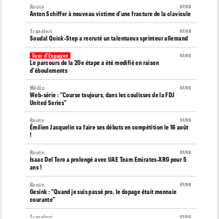
Route
07/08
Anton Schiffer à nouveau victime d'une fracture de la clavicule
Transfert
07/08
Soudal Quick-Step a recruté un talentueux sprinteur allemand
Tour d'Espagne
07/08
Le parcours de la 20e étape a été modifié en raison
d'éboulements
Média
07/08
Web-série : "Course toujours, dans les coulisses de la FDJ
United Series"
Route
07/08
Émilien Jacquelin va faire ses débuts en compétition le 16 août
!
Route
07/08
Isaac Del Toro a prolongé avec UAE Team Emirates-XRG pour 5
ans !
Route
07/08
Gesink : "Quand je suis passé pro, le dopage était monnaie
courante"
Transfert
07/08