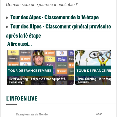
Demain sera une journée inoubliable !"
Tour des Alpes - Classement de la 1è étape
Tour des Alpes - Classement général provisoire
après la 1è étape
A lire aussi...
TOUR DE FRANCE FEMMES
TOUR DE FRANCE FEMM
Demi Vollering : "J'ai pensé à mon équipe et à
Demi Vollering... la 9e étape et
Célia Gery"
Femmes
L'INFO EN LIVE
Championnats du Monde
07:03