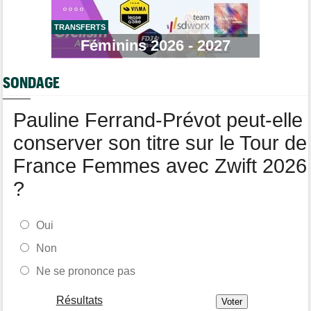
Stefan Küng la 7e étape, Brenner le général... jackpot pour
Tudor
TRANSFERTS
Route
Féminins 2026 - 2027
09/08
Romain Bardet hospitalisé après une chute dans la descente du
Mont Ventoux
SONDAGE
Tour de Pologne
09/08
Louis Barré, son 1er succès chez les pros : "J'étais déterminé"
Pauline Ferrand-Prévot peut-elle
conserver son titre sur le Tour de
France Femmes avec Zwift 2026
?
Oui
Non
Ne se prononce pas
Résultats