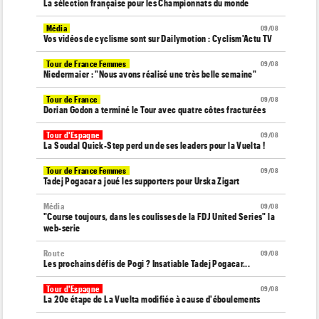
La sélection française pour les Championnats du monde
Média
09/08
Vos vidéos de cyclisme sont sur Dailymotion : Cyclism'Actu TV
Tour de France Femmes
09/08
Niedermaier : "Nous avons réalisé une très belle semaine"
Tour de France
09/08
Dorian Godon a terminé le Tour avec quatre côtes fracturées
Tour d'Espagne
09/08
La Soudal Quick-Step perd un de ses leaders pour la Vuelta !
Tour de France Femmes
09/08
Tadej Pogacar a joué les supporters pour Urska Zigart
Média
09/08
"Course toujours, dans les coulisses de la FDJ United Series" la
web-serie
Route
09/08
Les prochains défis de Pogi ? Insatiable Tadej Pogacar...
Tour d'Espagne
09/08
La 20e étape de La Vuelta modifiée à cause d'éboulements