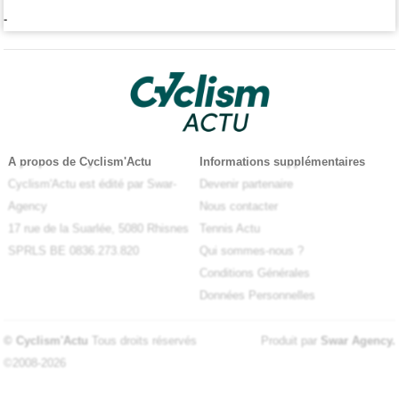
-
A propos de Cyclism'Actu
Informations supplémentaires
Cyclism'Actu est édité par Swar-
Devenir partenaire
Agency
Nous contacter
17 rue de la Suarlée, 5080 Rhisnes
Tennis Actu
SPRLS BE 0836.273.820
Qui sommes-nous ?
Conditions Générales
Données Personnelles
© Cyclism'Actu
Tous droits réservés
Produit par
Swar Agency
.
©2008-2026