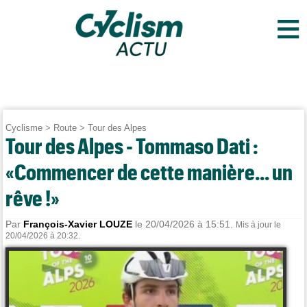
≡
Cyclisme
>
Route
>
Tour des Alpes
Tour des Alpes - Tommaso Dati :
«Commencer de cette manière... un
rêve !»
Par
François-Xavier LOUZE
le 20/04/2026 à 15:51.
Mis à jour le
20/04/2026 à 20:32.