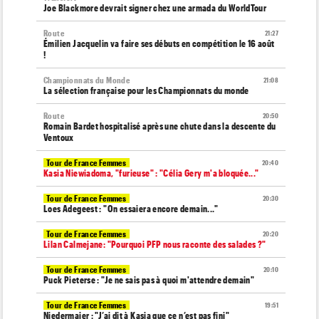
Joe Blackmore devrait signer chez une armada du WorldTour
Route
21:27
Émilien Jacquelin va faire ses débuts en compétition le 16 août
!
Championnats du Monde
21:08
La sélection française pour les Championnats du monde
Route
20:50
Romain Bardet hospitalisé après une chute dans la descente du
Ventoux
Tour de France Femmes
20:40
Kasia Niewiadoma, "furieuse" : "Célia Gery m'a bloquée..."
Tour de France Femmes
20:30
Loes Adegeest : "On essaiera encore demain..."
Tour de France Femmes
20:20
Lilan Calmejane: "Pourquoi PFP nous raconte des salades ?"
Tour de France Femmes
20:10
Puck Pieterse : "Je ne sais pas à quoi m'attendre demain"
Tour de France Femmes
19:51
Niedermaier : "J’ai dit à Kasia que ce n’est pas fini"