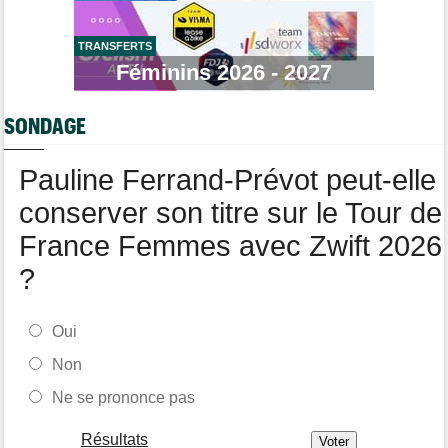
Tour de Pologne
17:16
Joao Almeida a dû abandonner après une chute
TRANSFERTS
Tour de Pologne
Féminins 2026 - 2027
16:38
Louis Barré remporte la 6e étape et prend la 2e place du
général
SONDAGE
Tour de Burgos
16:33
Giulio Pellizzari la 5e et dernière étape, Gall le général final !
Pauline Ferrand-Prévot peut-elle
conserver son titre sur le Tour de
France Femmes avec Zwift 2026
?
Oui
Non
Ne se prononce pas
Résultats