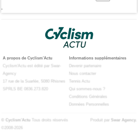
-
A propos de Cyclism'Actu
Informations supplémentaires
Cyclism'Actu est édité par Swar-
Devenir partenaire
Agency
Nous contacter
17 rue de la Suarlée, 5080 Rhisnes
Tennis Actu
SPRLS BE 0836.273.820
Qui sommes-nous ?
Conditions Générales
Données Personnelles
© Cyclism'Actu
Tous droits réservés
Produit par
Swar Agency
.
©2008-2026