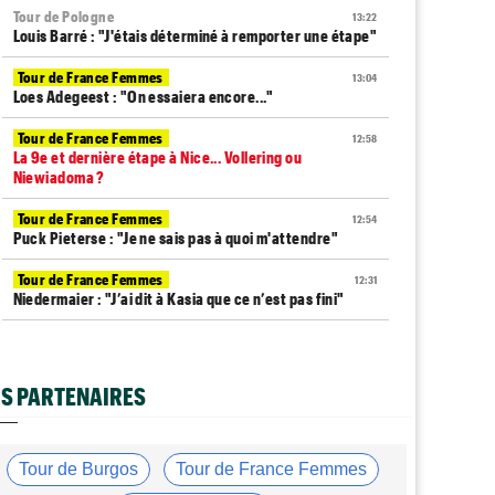
Tour de Pologne
13:22
Louis Barré : "J'étais déterminé à remporter une étape"
Tour de France Femmes
13:04
Loes Adegeest : "On essaiera encore..."
Tour de France Femmes
12:58
La 9e et dernière étape à Nice... Vollering ou
Niewiadoma ?
Tour de France Femmes
12:54
Puck Pieterse : "Je ne sais pas à quoi m'attendre"
Tour de France Femmes
12:31
Niedermaier : "J’ai dit à Kasia que ce n’est pas fini"
Tour de France Femmes
12:13
Lorena Wiebes : "Je dois encore finir..."
S PARTENAIRES
Tour d'Espagne
11:59
Pas encore remis, Primoz Roglic pourrait manquer La
Vuelta
Tour de Burgos
Tour de France Femmes
Tour de France
11:38