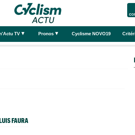
CO
►
►
m'Actu TV
Pronos
Cyclisme NOVO19
Crité
LUIS FAURA