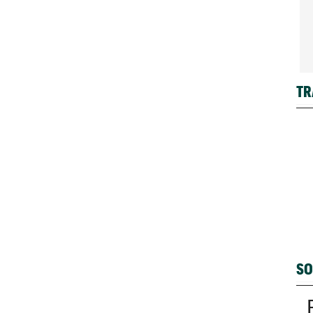
TR
SO