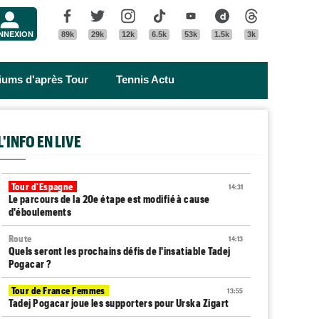
Menu
Facebook
Twitter
Instagram
Tik Tok
Youtube
Dailymotion
Threads
NNEXION
89k
29k
12k
6.5k
53k
1.5k
3k
riums d'après Tour
Tennis Actu
L'INFO EN LIVE
Tour d'Espagne
14:31
Le parcours de la 20e étape est modifié à cause
d'éboulements
Route
14:13
Quels seront les prochains défis de l'insatiable Tadej
Pogacar ?
Tour de France Femmes
13:55
Tadej Pogacar joue les supporters pour Urska Zigart