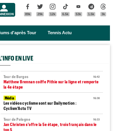
Menu
Facebook
Twitter
Instagram
Tik Tok
Youtube
Dailymotion
Threads
NNEXION
89k
29k
12k
6.5k
53k
1.5k
3k
riums d'après Tour
Tennis Actu
L'INFO EN LIVE
Tour de Burgos
16:42
Matthew Brennan coiffe Pithie sur la ligne et remporte
la 4e étape
Média
16:38
Les vidéos cyclisme sont sur Dailymotion :
Cyclism'Actu TV
Tour de Pologne
16:33
Jan Christen s'offre la 5e étape, trois français dans le
top 5