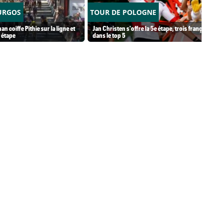
URGOS
TOUR DE POLOGNE
 coiffe Pithie sur la ligne et
Jan Christen s'offre la 5e étape, trois français
 étape
dans le top 5