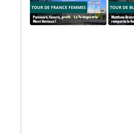
TOUR DE FRANCE FEMMES
TOUR DE B
Parcours, favoris, profil… La 7e étape et le
Matthew Brennan
Mont Ventoux !
remporte la 4e