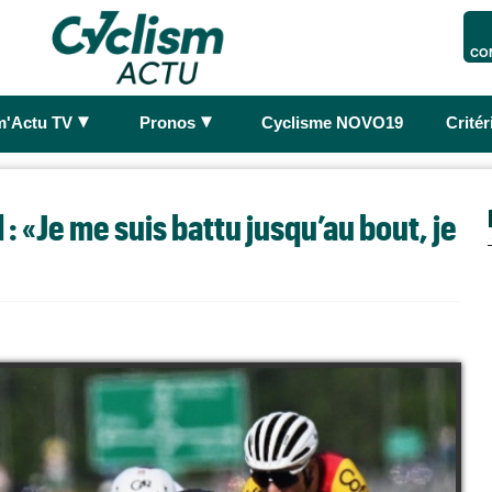
CO
►
►
m'Actu TV
Pronos
Cyclisme NOVO19
Crité
: «Je me suis battu jusqu’au bout, je