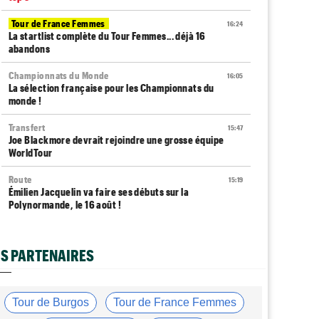
Tour de France Femmes
16:24
La startlist complète du Tour Femmes... déjà 16
abandons
Championnats du Monde
16:05
La sélection française pour les Championnats du
monde !
Transfert
15:47
Joe Blackmore devrait rejoindre une grosse équipe
WorldTour
Route
15:19
Émilien Jacquelin va faire ses débuts sur la
Polynormande, le 16 août !
Tour de France Femmes
15:00
Horaires et chaînes… La diffusion TV de la 7e étape du
S PARTENAIRES
Tour
Route
14:39
Blessé, le Belge Toon Aerts, a mis un terme à sa saison
Tour de Burgos
Tour de France Femmes
2026