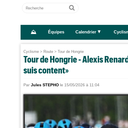
Recherche
Ok
⛰
►
Équipes
Calendrier
Cyclis
Cyclisme
>
Route
>
Tour de Hongrie
Tour de Hongrie - Alexis Renard 
suis content»
Par
Jules STEPHO
le 15/05/2026 à 11:04