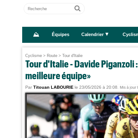
Recherche
Ok
⛰
►
Équipes
Calendrier
Cyclis
Cyclisme
>
Route
>
Tour d'Italie
Tour d'Italie - Davide Piganzoli 
meilleure équipe»
Par
Titouan LABOURIE
le 23/05/2026 à 20:08.
Mis à jour 