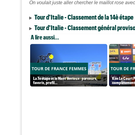
On voulait juste aller chercher le maillot rose ave
Tour d'Italie - Classement de la 14è étape
Tour d'Italie - Classement général proviso
A lire aussi...
TOUR DE FRANCE FEMMES
TOUR DE F
La 7e étape et le Mont Ventoux : parcours,
Kim Le Court P
favoris, profil…
complètement 