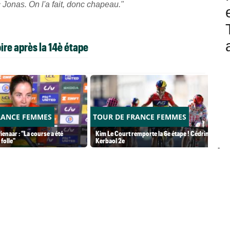
c Jonas. On l'a fait, donc chapeau."
ire après la 14è étape
RANCE FEMMES
TOUR DE FRANCE FEMMES
ienaar : "La course a été
Kim Le Court remporte la 6e étape ! Cédrine
folle"
Kerbaol 2e
-