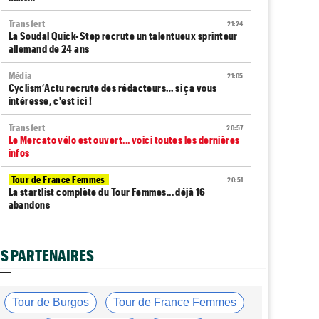
Transfert
21:24
La Soudal Quick-Step recrute un talentueux sprinteur
allemand de 24 ans
Média
21:05
Cyclism’Actu recrute des rédacteurs… si ça vous
intéresse, c'est ici !
Transfert
20:57
Le Mercato vélo est ouvert... voici toutes les dernières
infos
Tour de France Femmes
20:51
La startlist complète du Tour Femmes... déjà 16
abandons
Tour de France Femmes
20:38
La 7e étape et le Mont Ventoux : parcours, favoris,
S PARTENAIRES
profil…
Tour du Portugal
20:17
La surprise Francisco Campos remporte la 1ère étape
Tour de Burgos
Tour de France Femmes