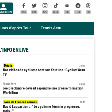
Menu
Facebook
Twitter
Instagram
Tik Tok
Youtube
Dailymotion
Threads
NNEXION
89k
29k
12k
6.5k
53k
1.5k
3k
riums d'après Tour
Tennis Actu
L'INFO EN LIVE
Média
22:30
Nos vidéos de cyclisme sont sur Youtube : Cyclism'Actu
TV
Transfert
22:08
Joe Blackmore devrait rejoindre une grosse formation
WorldTour
Tour de France Femmes
21:45
David Lappartient : "Le cyclisme féminin progresse,
mais…"