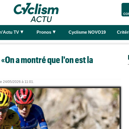
CO
►
►
m'Actu TV
Pronos
Cyclisme NOVO19
Crité
: «On a montré que l'on est la
le 24/05/2026 à 11:01.