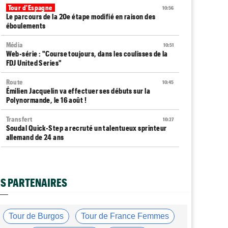
Tour d'Espagne
10:56
Le parcours de la 20e étape modifié en raison des
éboulements
Média
10:51
Web-série : "Course toujours, dans les coulisses de la
FDJ United Series"
Route
10:45
Émilien Jacquelin va effectuer ses débuts sur la
Polynormande, le 16 août !
Transfert
10:27
Soudal Quick-Step a recruté un talentueux sprinteur
allemand de 24 ans
Tour de France Femmes
10:06
Célia Géry, 5e à domicile : "J'ai tout donné..."
S PARTENAIRES
Route
10:01
Isaac Del Toro a prolongé avec UAE Team Emirates-XRG
jusqu'en 2031
Tour de Burgos
Tour de France Femmes
Tour de France Femmes
09:45