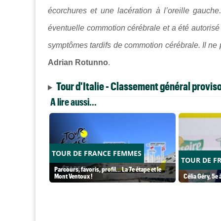
écorchures et une lacération à l’oreille gauch
éventuelle commotion cérébrale et a été autorisé 
symptômes tardifs de commotion cérébrale. Il ne 
Adrian Rotunno
.
Tour d'Italie - Classement général proviso
A lire aussi...
TOUR DE FRANCE FEMMES
TOUR DE F
Parcours, favoris, profil… La 7e étape et le
Mont Ventoux !
Célia Géry, 5e à