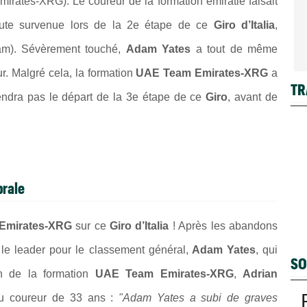
mirates-XRG
). Le coureur de la formation émiratie faisait
hute survenue lors de la 2e étape de ce
Giro d’Italia
,
am
). Sévèrement touché,
Adam Yates
a tout de même
r. Malgré cela, la formation
UAE Team Emirates-XRG
a
TR
ndra pas le départ de la 3e étape de ce
Giro
, avant de
brale
Emirates-XRG
sur ce
Giro d’Italia
! Après les abandons
 le leader pour le classement général,
Adam Yates
, qui
SO
n de la formation
UAE Team Emirates-XRG
,
Adrian
du coureur de 33 ans :
"Adam Yates a subi de graves