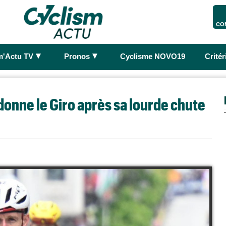
CO
►
►
m'Actu TV
Pronos
Cyclisme NOVO19
Crité
donne le Giro après sa lourde chute