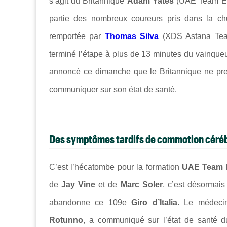
s’agit du Britannique
Adam Yates
(
UAE Team E
partie des nombreux coureurs pris dans la c
remportée par
Thomas Silva
(
XDS Astana Te
terminé l’étape à plus de 13 minutes du vainqueu
annoncé ce dimanche que le Britannique ne pre
communiquer sur son état de santé.
Des symptômes tardifs de commotion céré
C’est l’hécatombe pour la formation
UAE Team 
de
Jay Vine
et de
Marc Soler
, c’est désormais
abandonne ce 109e
Giro d’Italia
. Le médeci
Rotunno
, a communiqué sur l’état de santé 