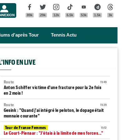
Menu
Facebook
Twitter
Instagram
Tik Tok
Youtube
Dailymotion
Threads
NNEXION
89k
29k
12k
6.5k
53k
1.5k
3k
riums d'après Tour
Tennis Actu
L'INFO EN LIVE
Route
11:49
Anton Schiffer victime d'une fracture pour la 2e fois
en 2 mois !
Route
11:29
Gesink : "Quand j'ai intégré le peloton, le dopage était
monnaie courante"
Tour de France Femmes
11:12
Le Court-Pienaar : "J’étais à la limite de mes forces..."