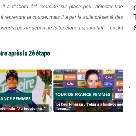
e. Il a d’abord été examiné sur place pour détecter une
à reprendre la course, mais il a par la suite présenté des
prendra pas le départ de la 3e étape aujourd’hui"
, conclut
ire après la 2è étape
-
TOUR DE FRANCE FEMMES
RANCE FEMMES
Le Court-Pienaar : "J’étais à la limite de mes
 domicile : "J'ai tout donné..."
forces..."