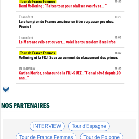
Tour de France Femmes
19:35
Demi Vollering : "Faites tout pour réaliser vos rêves... "
Transfert
19:26
Le champion de France amateur en titre va passer pro chez
Picnic !
Transfert
19:07
Le Mercato vélo est ouvert... voici les toutes dernières infos
Tour de France Femmes
18:52
Vollering et la FDJ-Suez au sommet du classement des primes
INTERVIEW
18:35
Gatien Merlot, créateur de la FDJ-SUEZ : "J'en ai rêvé depuis 20
ans…"
Transfert
18:30
Après Jarno Widar, Lotto-Intermarché prolonge un autre cadre
NOS PARTENAIRES
Route
18:11
Steven Kruijswijk annonce prendre sa retraite en fin d'année
Tour de Pologne
17:21
Marco Brenner : "Tudor ? Avec un esprit d'équipe aussi fort..."
INTERVIEW
Tour d'Espagne
Tour de France Femmes
16:55
Tour de France Femmes
Tour de Pologne