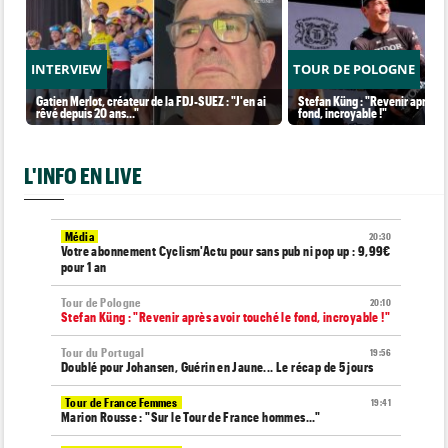
INTERVIEW
TOUR DE POLOGNE
Gatien Merlot, créateur de la FDJ-SUEZ : "J'en ai
Stefan Küng : "Revenir après a
rêvé depuis 20 ans…"
fond, incroyable !"
L'INFO EN LIVE
Média
20:30
Votre abonnement Cyclism'Actu pour sans pub ni pop up : 9,99€
pour 1 an
Tour de Pologne
20:10
Stefan Küng : "Revenir après avoir touché le fond, incroyable !"
Tour du Portugal
19:56
Doublé pour Johansen, Guérin en Jaune... Le récap de 5 jours
Tour de France Femmes
19:41
Marion Rousse : "Sur le Tour de France hommes..."