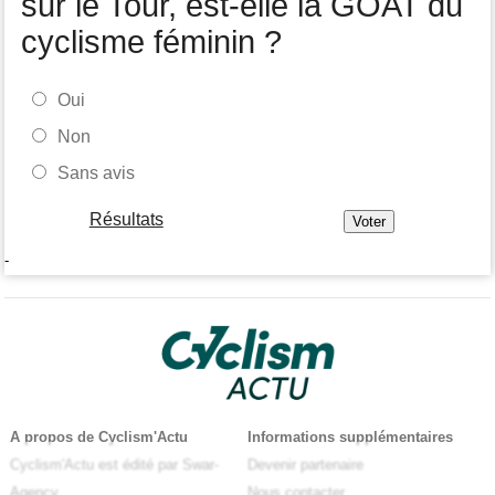
sur le Tour, est-elle la GOAT du
cyclisme féminin ?
Oui
Non
Sans avis
Résultats
-
A propos de Cyclism'Actu
Informations supplémentaires
Cyclism'Actu est édité par Swar-
Devenir partenaire
Agency
Nous contacter