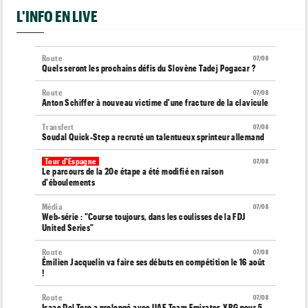
L'INFO EN LIVE
Route
07/08
Quels seront les prochains défis du Slovène Tadej Pogacar ?
Route
07/08
Anton Schiffer à nouveau victime d'une fracture de la clavicule
Transfert
07/08
Soudal Quick-Step a recruté un talentueux sprinteur allemand
Tour d'Espagne
07/08
Le parcours de la 20e étape a été modifié en raison
d'éboulements
Média
07/08
Web-série : "Course toujours, dans les coulisses de la FDJ
United Series"
Route
07/08
Émilien Jacquelin va faire ses débuts en compétition le 16 août
!
Route
07/08
Isaac Del Toro a prolongé avec UAE Team Emirates-XRG pour 5