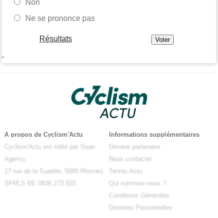
Non
Ne se prononce pas
Résultats
-
A propos de Cyclism'Actu
Informations supplémentaires
Cyclism'Actu est édité par Swar-
Devenir partenaire
Agency
Nous contacter
17 rue de la Suarlée, 5080 Rhisnes
Tennis Actu
SPRLS BE 0836.273.820
Qui sommes-nous ?
Conditions Générales
Données Personnelles