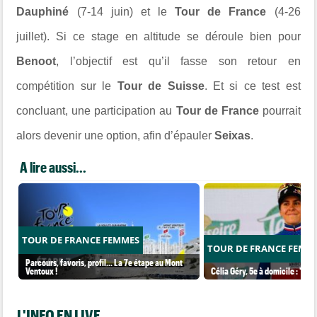
Dauphiné
(7-14 juin) et le
Tour de France
(4-26
juillet). Si ce stage en altitude se déroule bien pour
Benoot
, l’objectif est qu’il fasse son retour en
compétition sur le
Tour de Suisse
. Et si ce test est
concluant, une participation au
Tour de France
pourrait
alors devenir une option, afin d’épauler
Seixas
.
A lire aussi...
TOUR DE FRANCE FEMMES
TOUR DE FRANCE FEMM
Parcours, favoris, profil… La 7e étape au Mont
Ventoux !
Célia Géry, 5e à domicile : "J'ai
L'INFO EN LIVE