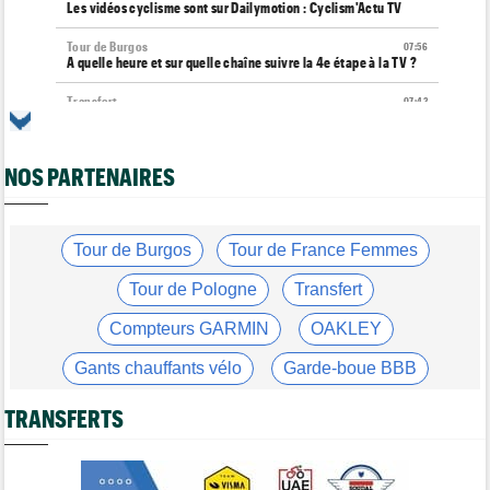
Les vidéos cyclisme sont sur Dailymotion : Cyclism'Actu TV
Tour de Burgos
07:56
A quelle heure et sur quelle chaîne suivre la 4e étape à la TV ?
Transfert
07:43
Le Mercato vélo est ouvert... les toutes les dernières infos
Route
07:33
NOS PARTENAIRES
L'une des plus anciennes équipes du peloton va disparaître en
2027
Tour de Pologne
07:10
Diffusion TV... quelle heure et quelle chaîne la 5e étape ?
Tour de Burgos
Tour de France Femmes
Tour de Burgos
07:00
Tour de Pologne
Transfert
Felix Gall : "L'objectif ? Conserver ce maillot de leader"
Compteurs GARMIN
OAKLEY
Média
06/08
Nos vidéos de cyclisme sont sur Youtube : Cyclism'Actu TV
Gants chauffants vélo
Garde-boue BBB
Transfert
06/08
Casque ABUS
Jeu de Vélo
Joe Blackmore devrait rejoindre une grosse formation
TRANSFERTS
WorldTour
Brassard Fréquence Cardiaque
Tour de France Femmes
06/08
David Lappartient : "Le cyclisme féminin progresse, mais…"