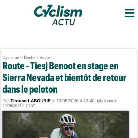
≡
Cyclisme
>
Route
>
Route
Route - Tiesj Benoot en stage en
Sierra Nevada et bientôt de retour
dans le peloton
Par
Titouan LABOURIE
le 19/05/2026 à 13:40.
Mis à jour le
23/05/2026 à 13:37.