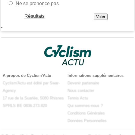
Ne se prononce pas
Résultats
-
A propos de Cyclism'Actu
Informations supplémentaires
Cyclism'Actu est édité par Swar-
Devenir partenaire
Agency
Nous contacter
17 rue de la Suarlée, 5080 Rhisnes
Tennis Actu
SPRLS BE 0836.273.820
Qui sommes-nous ?
Conditions Générales
Données Personnelles