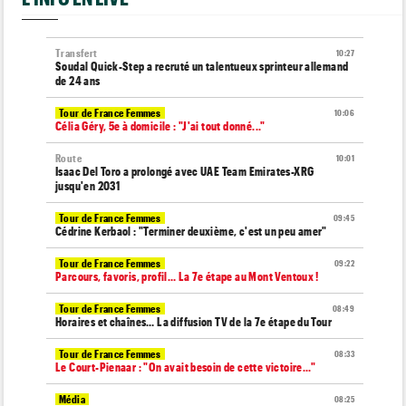
Transfert
10:27
Soudal Quick-Step a recruté un talentueux sprinteur allemand
de 24 ans
Tour de France Femmes
10:06
Célia Géry, 5e à domicile : "J'ai tout donné..."
Route
10:01
Isaac Del Toro a prolongé avec UAE Team Emirates-XRG
jusqu'en 2031
Tour de France Femmes
09:45
Cédrine Kerbaol : "Terminer deuxième, c'est un peu amer"
Tour de France Femmes
09:22
Parcours, favoris, profil… La 7e étape au Mont Ventoux !
Tour de France Femmes
08:49
Horaires et chaînes… La diffusion TV de la 7e étape du Tour
Tour de France Femmes
08:33
Le Court-Pienaar : "On avait besoin de cette victoire..."
Média
08:25