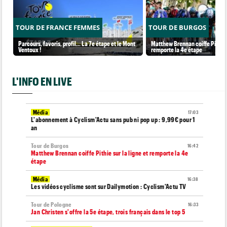
TOUR DE FRANCE FEMMES
TOUR DE BURGOS
Parcours, favoris, profil… La 7e étape et le Mont
Matthew Brennan coiffe Pithie s
Ventoux !
remporte la 4e étape
L'INFO EN LIVE
Média
17:03
L'abonnement à Cyclism'Actu sans pub ni pop up : 9,99€ pour 1
an
Tour de Burgos
16:42
Matthew Brennan coiffe Pithie sur la ligne et remporte la 4e
étape
Média
16:38
Les vidéos cyclisme sont sur Dailymotion : Cyclism'Actu TV
Tour de Pologne
16:33
Jan Christen s'offre la 5e étape, trois français dans le top 5