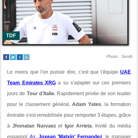
TDF
Photo : Sirotti
Le moins que l'on puisse dire, c'est que l'équipe
UAE
Team Emirates XRG
a su s'adapter sur ces premiers
jours de
Tour d'Italie
. Rapidement privée de son leader
pour le classement général,
Adam Yates
, la formation
émiratie s'est remobilisée pour remporter 3 étapes, grâce
à
Jhonatan Narvaez
et
Igor Arrieta
. Invité du média
espagnol
As
,
Joxean 'Matxín' Fernandez
, le manager