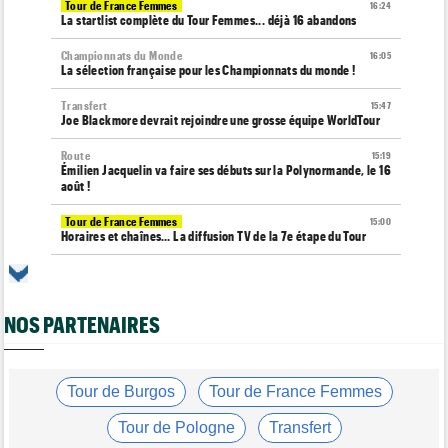
Tour de France Femmes
16:24
La startlist complète du Tour Femmes... déjà 16 abandons
Championnats du Monde
16:05
La sélection française pour les Championnats du monde !
Transfert
15:47
Joe Blackmore devrait rejoindre une grosse équipe WorldTour
Route
15:19
Émilien Jacquelin va faire ses débuts sur la Polynormande, le 16
août !
Tour de France Femmes
15:00
Horaires et chaînes… La diffusion TV de la 7e étape du Tour
Route
14:39
Blessé, le Belge Toon Aerts, a mis un terme à sa saison 2026
NOS PARTENAIRES
Transfert
14:19
Jakobsen réagit à son transfert : "J'ai encore de la ressource"
Tour de France Femmes
13:52
Puck Pieterse : "Je vise le maillot à pois..."
Tour de Burgos
Tour de France Femmes
Tour de France Femmes
13:36
Tour de Pologne
Transfert
Marlen Reusser, maillot jaune : "Le Mont Ventoux, on verra"