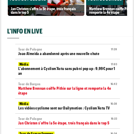
Jan Christen s'offre la 5e étape, trois français
Matthew Brennan coiffe Pithie s
dans le top 5
remporte la 4e étape
L'INFO EN LIVE
Tour de Pologne
17:28
Joao Almeida a abandonné après une nouvelle chute
Média
17:03
L'abonnement à Cyclism'Actu sans pub ni pop up : 9,99€ pour 1
an
Tour de Burgos
16:42
Matthew Brennan coiffe Pithie sur la ligne et remporte la 4e
étape
Média
16:38
Les vidéos cyclisme sont sur Dailymotion : Cyclism'Actu TV
Tour de Pologne
16:33
Jan Christen s'offre la 5e étape, trois français dans le top 5
Tour de France Femmes
16:24