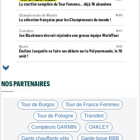
La startlist complète du Tour Femmes... déjà 16 abandons
Championnats du Monde
16:05
La sélection française pour les Championnats du monde !
Transfert
15:47
Joe Blackmore devrait rejoindre une grosse équipe WorldTour
Route
15:19
Émilien Jacquelin va faire ses débuts sur la Polynormande, le 16
août !
Tour de France Femmes
15:00
Horaires et chaînes… La diffusion TV de la 7e étape du Tour
NOS PARTENAIRES
Route
14:39
Blessé, le Belge Toon Aerts, a mis un terme à sa saison 2026
Transfert
14:19
Jakobsen réagit à son transfert : "J'ai encore de la ressource"
Tour de Burgos
Tour de France Femmes
Tour de France Femmes
13:52
Tour de Pologne
Transfert
Puck Pieterse : "Je vise le maillot à pois..."
Compteurs GARMIN
OAKLEY
Tour de France Femmes
13:36
Marlen Reusser, maillot jaune : "Le Mont Ventoux, on verra"
Gants chauffants vélo
Garde-boue BBB