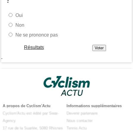
Oui
Non
Ne se prononce pas
Résultats
-
A propos de Cyclism'Actu
Informations supplémentaires
Cyclism'Actu est édité par Swar-
Devenir partenaire
Agency
Nous contacter
17 rue de la Suarlée, 5080 Rhisnes
Tennis Actu