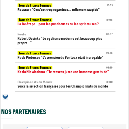
Tour de France Femmes
10:33
Reusser : "On s'est trop regardées... tellement stupide"
Tour de France Femmes
10:08
La 8e étape… pour les puncheuses ou les sprinteuses ?
Route
09:57
Robert Gesink : "Le cyclisme moderne est beaucoup plus
propre..."
Tour de France Femmes
09:38
Puck Pieterse : "L’ascension du Ventoux était incroyable"
Tour de France Femmes
09:19
Kasia Niewiadoma : "Je ressens juste une immense gratitude"
Championnats du Monde
09:00
Voici la sélection française pour les Championnats du monde
Transfert
08:40
Joe Blackmore devrait rejoindre une armada du WorldTour
NOS PARTENAIRES
Route
08:35
Romain Bardet hospitalisé après une chute dans la descente du
Mont Ventoux