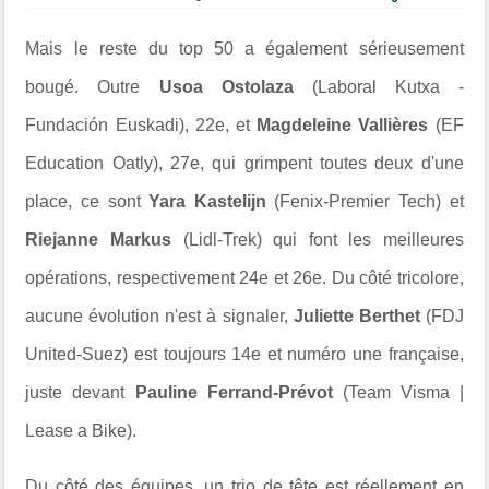
Mais le reste du top 50 a également sérieusement
bougé. Outre
Usoa Ostolaza
(Laboral Kutxa -
Fundación Euskadi), 22e, et
Magdeleine Vallières
(EF
Education Oatly), 27e, qui grimpent toutes deux d'une
place, ce sont
Yara Kastelijn
(Fenix-Premier Tech) et
Riejanne Markus
(Lidl-Trek) qui font les meilleures
opérations, respectivement 24e et 26e. Du côté tricolore,
aucune évolution n'est à signaler,
Juliette Berthet
(FDJ
United-Suez) est toujours 14e et numéro une française,
juste devant
Pauline Ferrand-Prévot
(Team Visma |
Lease a Bike).
Du côté des équipes, un trio de tête est réellement en