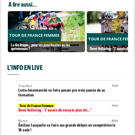
A lire aussi...
TOUR DE FRANCE FEMMES
TOUR DE FRANCE FEMM
La 8e étape… pour les puncheuses ou les
sprinteuses ?
Demi Vollering : "J'aurais dû ess
L'INFO EN LIVE
Transfert
11:28
Lotto-Intermarché va faire passer pro trois jeunes de sa
formation
Tour de France Femmes
11:04
Demi Vollering : "J'aurais dû essayer plus tôt..."
Route
10:56
Émilien Jacquelin va faire ses grands débuts en compétition le
16 août !