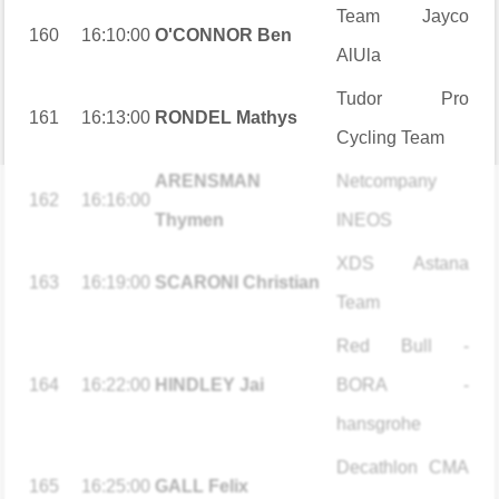
Team Jayco
160
16:10:00
O'CONNOR Ben
AlUla
Tudor Pro
161
16:13:00
RONDEL Mathys
Cycling Team
ARENSMAN
Netcompany
162
16:16:00
Thymen
INEOS
XDS Astana
163
16:19:00
SCARONI Christian
Team
Red Bull -
164
16:22:00
HINDLEY Jai
BORA -
hansgrohe
Decathlon CMA
165
16:25:00
GALL Felix