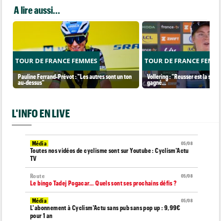
A lire aussi...
TOUR DE FRANCE FEMMES
TOUR DE FRANCE FEMM
Pauline Ferrand-Prévot : "Les autres sont un ton
Vollering : "Reusser est la seul
au-dessus"
gagné..."
L'INFO EN LIVE
Média
05/08
Toutes nos vidéos de cyclisme sont sur Youtube : Cyclism'Actu
TV
Route
05/08
Le bingo Tadej Pogacar... Quels sont ses prochains défis ?
Média
05/08
L'abonnement à Cyclism'Actu sans pub sans pop up : 9,99€
pour 1 an