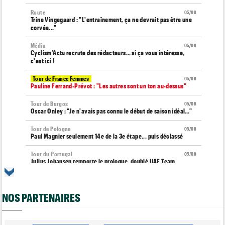
Route
05/08
Trine Vingegaard : "L'entraînement, ça ne devrait pas être une
corvée..."
Média
05/08
Cyclism’Actu recrute des rédacteurs… si ça vous intéresse,
c'est ici !
Tour de France Femmes
05/08
Pauline Ferrand-Prévot : "Les autres sont un ton au-dessus"
Tour de Burgos
05/08
Oscar Onley : "Je n'avais pas connu le début de saison idéal…"
Tour de Pologne
05/08
Paul Magnier seulement 14e de la 3e étape... puis déclassé
Tour du Portugal
05/08
Julius Johansen remporte le prologue, doublé UAE Team
Emirates
Tour de France Femmes
05/08
Marlen Reusser : "C'était différent du Mont Ventoux..."
NOS PARTENAIRES
Transfert
05/08
Joe Blackmore pourrait rejoindre une grosse formation