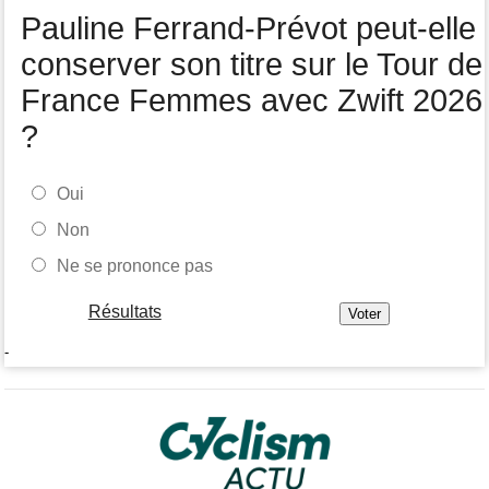
Pauline Ferrand-Prévot peut-elle
Tour de Pologne
05/08
Jamais 2 sans 3 pour Jonathan Milan, vainqueur de la 3e étape !
conserver son titre sur le Tour de
France Femmes avec Zwift 2026
?
Oui
Non
Ne se prononce pas
Résultats
-