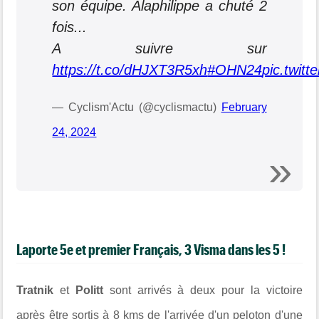
son équipe. Alaphilippe a chuté 2
fois...
A suivre sur
https://t.co/dHJXT3R5xh
#OHN24
pic.twi
— Cyclism'Actu (@cyclismactu)
February
24, 2024
Laporte 5e et premier Français, 3 Visma dans les 5 !
Tratnik
et
Politt
sont arrivés à deux pour la victoire
après être sortis à 8 kms de l'arrivée d'un peloton d'une