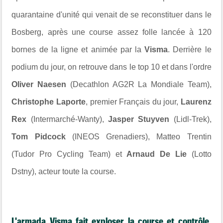
quarantaine d'unité qui venait de se reconstituer dans le
Bosberg, après une course assez folle lancée à 120
bornes de la ligne et animée par la
Visma
. Derrière le
podium du jour, on retrouve dans le top 10 et dans l'ordre
Oliver Naesen
(Decathlon AG2R La Mondiale Team),
Christophe Laporte
, premier Français du jour,
Laurenz
Rex
(Intermarché-Wanty),
Jasper Stuyven
(Lidl-Trek),
Tom Pidcock
(INEOS Grenadiers), Matteo Trentin
(Tudor Pro Cycling Team) et
Arnaud De Lie
(Lotto
Dstny), acteur toute la course.
L'armada Visma fait exploser la course et contrôle,