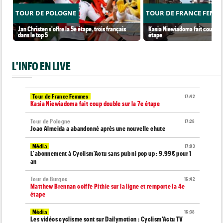
TOUR DE POLOGNE
TOUR DE FRANCE FEMM
Jan Christen s'offre la 5e étape, trois français
Kasia Niewiadoma fait coup dou
dans le top 5
étape
L'INFO EN LIVE
Tour de France Femmes
17:42
Kasia Niewiadoma fait coup double sur la 7e étape
Tour de Pologne
17:28
Joao Almeida a abandonné après une nouvelle chute
Média
17:03
L'abonnement à Cyclism'Actu sans pub ni pop up : 9,99€ pour 1
an
Tour de Burgos
16:42
Matthew Brennan coiffe Pithie sur la ligne et remporte la 4e
étape
Média
16:38
Les vidéos cyclisme sont sur Dailymotion : Cyclism'Actu TV