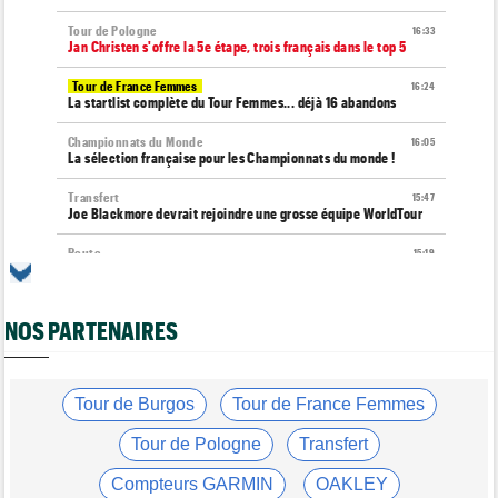
Tour de Pologne
16:33
Jan Christen s'offre la 5e étape, trois français dans le top 5
Tour de France Femmes
16:24
La startlist complète du Tour Femmes... déjà 16 abandons
Championnats du Monde
16:05
La sélection française pour les Championnats du monde !
Transfert
15:47
Joe Blackmore devrait rejoindre une grosse équipe WorldTour
Route
15:19
Émilien Jacquelin va faire ses débuts sur la Polynormande, le 16
août !
NOS PARTENAIRES
Tour de France Femmes
15:00
Horaires et chaînes… La diffusion TV de la 7e étape du Tour
Route
14:39
Blessé, le Belge Toon Aerts, a mis un terme à sa saison 2026
Tour de Burgos
Tour de France Femmes
Transfert
14:19
Tour de Pologne
Transfert
Jakobsen réagit à son transfert : "J'ai encore de la ressource"
Compteurs GARMIN
OAKLEY
Tour de France Femmes
13:52