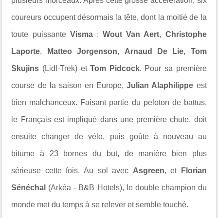
plusieurs morceaux. Après cette grosse accélération, six
coureurs occupent désormais la tête, dont la moitié de la
toute puissante
Visma
:
Wout Van Aert
,
Christophe
Laporte
,
Matteo Jorgenson
,
Arnaud De Lie
,
Tom
Skujins
(Lidl-Trek) et
Tom Pidcock
. Pour sa première
course de la saison en Europe,
Julian Alaphilippe
est
bien malchanceux. Faisant partie du peloton de battus,
le Français est impliqué dans une première chute, doit
ensuite changer de vélo, puis goûte à nouveau au
bitume à 23 bornes du but, de manière bien plus
sérieuse cette fois. Au sol avec
Asgreen
, et
Florian
Sénéchal
(Arkéa - B&B Hotels), le double champion du
monde met du temps à se relever et semble touché.